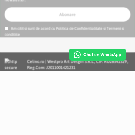
Abonare
Am citit si sunt de acord cu
Politica de Confidentialitate
si
Termeni si
conditiile
Celino.ro | Westpro Art Desgin S.R.L., CIF: RO28541529 ,
Reg.Com: J2011001421231
Incognito Concept - Solutii si Servicii IT personalizate