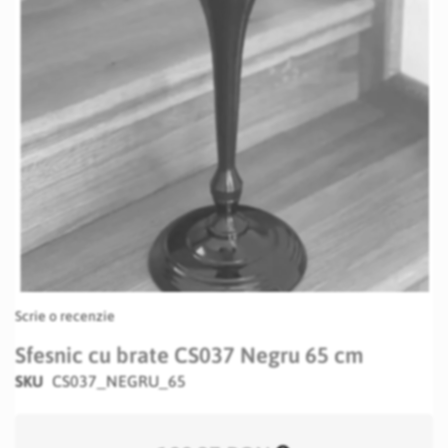
Skip
Scrie o recenzie
to
the
Sfesnic cu brate CS037 Negru 65 cm
beginning
SKU
CS037_NEGRU_65
of
the
images
gallery