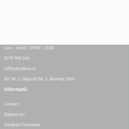
Luni - Vineri | 09:00 - 15:00
0770 990 142
office@celino.ro
Str. Nr. 1, Depozit Nr. 2, Afumați, Ilfov
Informatii
Contact
Despre noi
Intrebari Frecvente