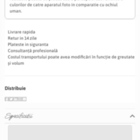
culorilor de catre aparatul foto in comparatie cu ochiul
uman.
Livrare rapida
Retur in 14 zile
Plateste in siguranta
Consultanță profesională
Costul transportului poate avea modificări în funcție de greutate
și volum
Distribuie
Specificatii
Specificatii
Nu
E69