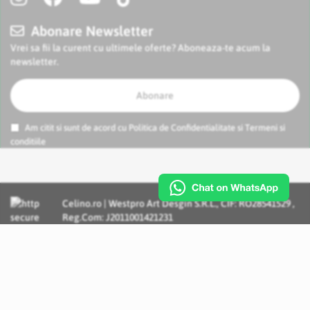
Abonare Newsletter
Vrei sa fii la curent cu ultimele oferte? Aboneaza-te acum la
newsletter.
Abonare
Am citit si sunt de acord cu
Politica de Confidentialitate
si
Termeni si
conditiile
Celino.ro | Westpro Art Desgin S.R.L., CIF: RO28541529 ,
Reg.Com: J2011001421231
Incognito Concept - Solutii si Servicii IT personalizate