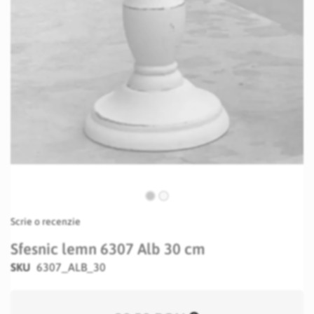
Skip
Scrie o recenzie
to
the
Sfesnic lemn 6307 Alb 30 cm
beginning
SKU
6307_ALB_30
of
the
images
gallery