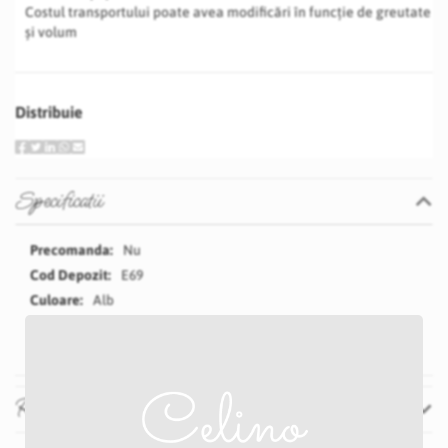
Costul transportului poate avea modificări în funcție de greutate
și volum
Distribuie
Specificatii
Specificatii
Nu
E69
Alb
18 cm
Recenzii