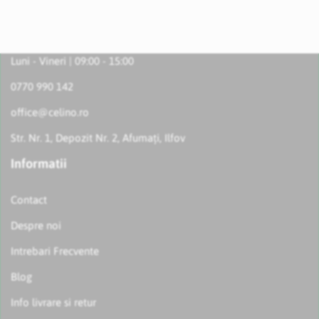
Luni - Vineri | 09:00 - 15:00
0770 990 142
office@celino.ro
Str. Nr. 1, Depozit Nr. 2, Afumați, Ilfov
Informatii
Contact
Despre noi
Intrebari Frecvente
Blog
Info livrare si retur