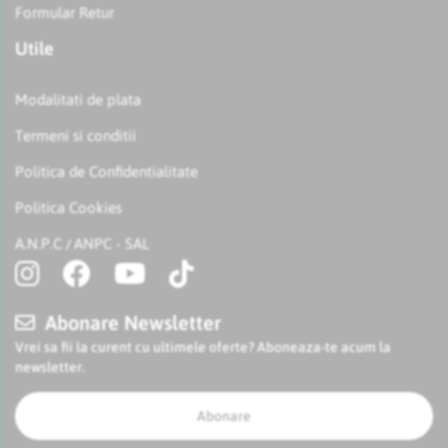
Formular Retur
Utile
Modalitati de plata
Termeni si conditii
Politica de Confidentialitate
Politica Cookies
A.N.P.C
ANPC - SAL
/
Abonare Newsletter
Vrei sa fii la curent cu ultimele oferte? Aboneaza-te acum la
newsletter.
Abonare