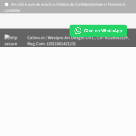
Am citit si sunt de acord cu
Politica de Confidentialitate
si
Termeni si
conditiile
Celino.ro | Westpro Art Desgin S.R.L., CIF: RO28541529 ,
Reg.Com: J2011001421231
Incognito Concept - Solutii si Servicii IT personalizate