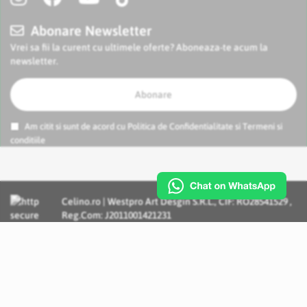
Abonare Newsletter
Vrei sa fii la curent cu ultimele oferte? Aboneaza-te acum la
newsletter.
Abonare
Am citit si sunt de acord cu
Politica de Confidentialitate
si
Termeni si
conditiile
Celino.ro | Westpro Art Desgin S.R.L., CIF: RO28541529 ,
Reg.Com: J2011001421231
Incognito Concept - Solutii si Servicii IT personalizate