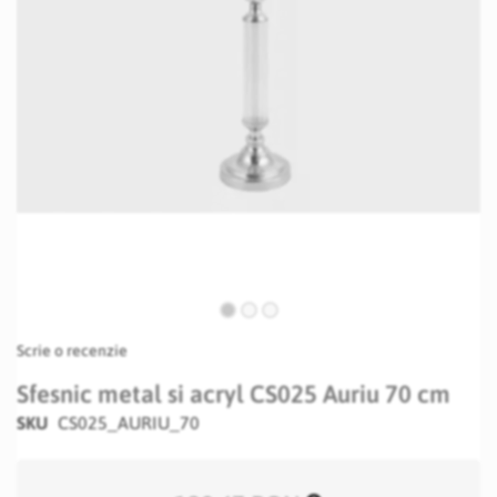
Skip
Scrie o recenzie
to
the
Sfesnic metal si acryl CS025 Auriu 70 cm
beginning
SKU
CS025_AURIU_70
of
the
images
gallery