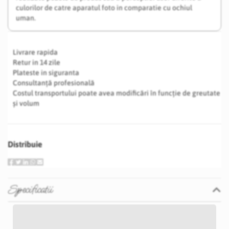
culorilor de catre aparatul foto in comparatie cu ochiul
uman.
Livrare rapida
Retur in 14 zile
Plateste in siguranta
Consultanță profesională
Costul transportului poate avea modificări în funcție de greutate
și volum
Distribuie
Specificatii
Specificatii
Nu
P41S