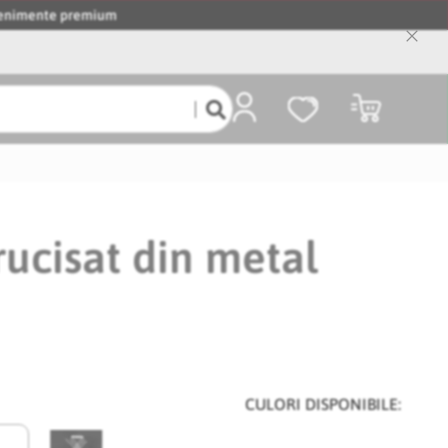
evenimente premium
Close
Cooki
Bar
Coșul meu
rucisat din metal
CULORI DISPONIBILE: