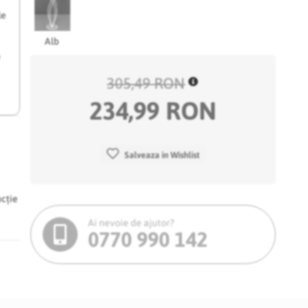
le
Alb
e
305,49 RON
234,99 RON
Salveaza in Wishlist
ncție
Ai nevoie de ajutor?
0770 990 142