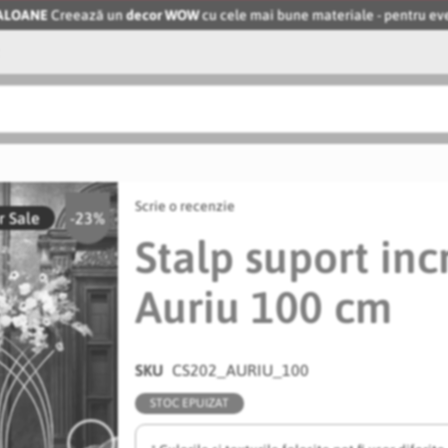
BALOANE
Creează un
decor WOW
cu cele mai bune materiale - pentru 
Scrie o recenzie
 Sale
-23%
Stalp suport inc
Auriu 100 cm
SKU
CS202_AURIU_100
STOC EPUIZAT