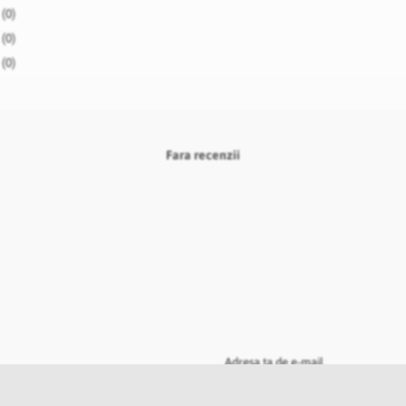
(0)
(0)
(0)
Fara recenzii
Adresa ta de e-mail