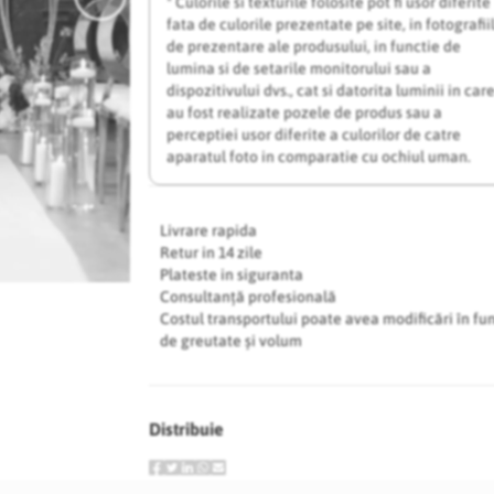
* Culorile si texturile folosite pot fi usor diferite
fata de culorile prezentate pe site, in fotografii
de prezentare ale produsului, in functie de
lumina si de setarile monitorului sau a
dispozitivului dvs., cat si datorita luminii in car
au fost realizate pozele de produs sau a
perceptiei usor diferite a culorilor de catre
aparatul foto in comparatie cu ochiul uman.
Livrare rapida
Retur in 14 zile
Plateste in siguranta
Consultanță profesională
Costul transportului poate avea modificări în fu
de greutate și volum
Distribuie