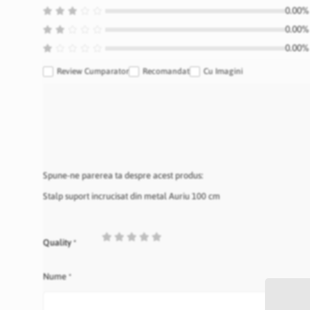
0.00% 
0.00% 
0.00% 
Review Cumparator
Recomandat
Cu Imagini
Spune-ne parerea ta despre acest produs:
Stalp suport incrucisat din metal Auriu 100 cm
1
2
3
4
5
Quality
star
stars
stars
stars
stars
Nume