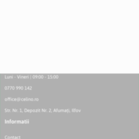
Luni - Vineri | 09:00 - 15:00
0770 990 142
office@celino.ro
Str. Nr. 1, Depozit Nr. 2, Afumați, Ilfov
Informatii
Contact