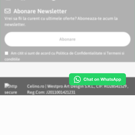
Abonare Newsletter
Vrei sa fii la curent cu ultimele oferte? Aboneaza-te acum la
newsletter.
Abonare
Am citit si sunt de acord cu
Politica de Confidentialitate
si
Termeni si
conditiile
Celino.ro | Westpro Art Desgin S.R.L., CIF: RO28541529 ,
Reg.Com: J2011001421231
Incognito Concept - Solutii si Servicii IT personalizate