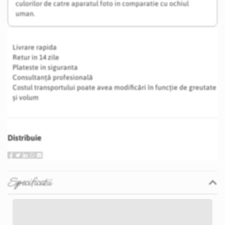
culorilor de catre aparatul foto in comparatie cu ochiul
uman.
Livrare rapida
Retur in 14 zile
Plateste in siguranta
Consultanță profesională
Costul transportului poate avea modificări în funcție de greutate
și volum
Distribuie
Specificatii
Specificatii
Nu
P12D