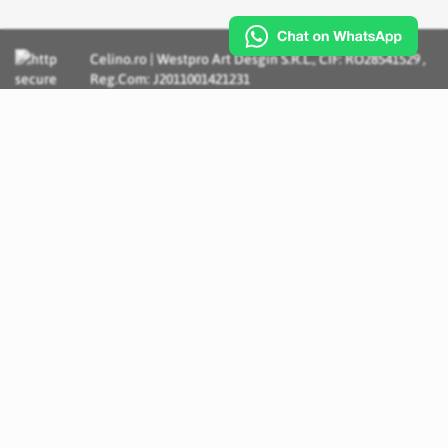
Celino.ro | Westpro Art Desgin S.R.L., CIF: RO28541529 ,
Reg.Com: J2011001421231
Incognito Concept - Solutii si Servicii IT personalizate