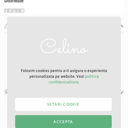
Distribuie
Specificatii
Specificatii
Nu
1 -2 zile
E49
Auriu
46 cm
Folosim cookies pentru a-ti asigura o experienta
personalizata pe website. Vezi
politica
confidentialitate.
Recenzii
SETARI COOKIE
ACCEPTA