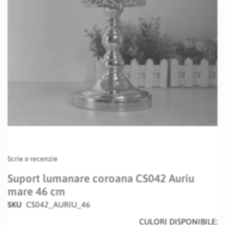
Skip
Scrie o recenzie
to
the
Suport lumanare coroana CS042 Auriu
beginning
mare 46 cm
of
the
SKU
CS042_AURIU_46
images
CULORI DISPONIBILE:
gallery