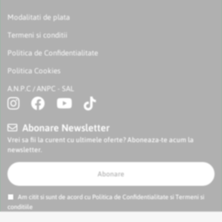
Modalitati de plata
Termeni si conditii
Politica de Confidentialitate
Politica Cookies
A.N.P.C
ANPC - SAL
/
Abonare Newsletter
Vrei sa fii la curent cu ultimele oferte? Aboneaza-te acum la
newsletter.
Abonare
Am citit si sunt de acord cu
Politica de Confidentialitate
si
Termeni si
conditiile