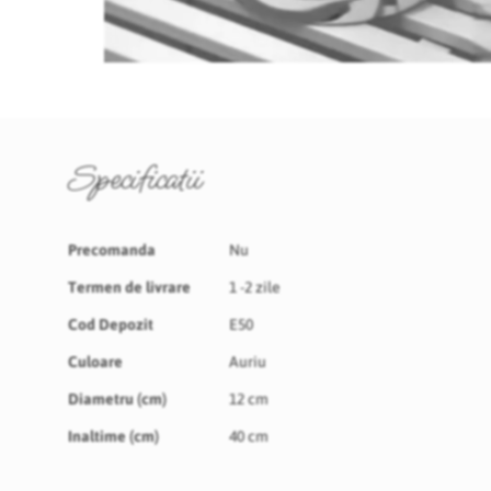
Skip
to
the
beginning
of
Specificatii
the
images
gallery
Specificatii
Precomanda
Nu
Termen de livrare
1 -2 zile
Cod Depozit
E50
Culoare
Auriu
Diametru (cm)
12 cm
Inaltime (cm)
40 cm