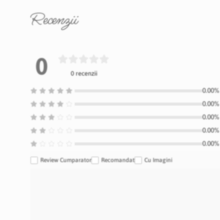
Recenzii
0
0 recenzii
0.00% 
0.00% 
0.00% 
0.00% 
0.00% 
Review Cumparator
Recomandat
Cu Imagini