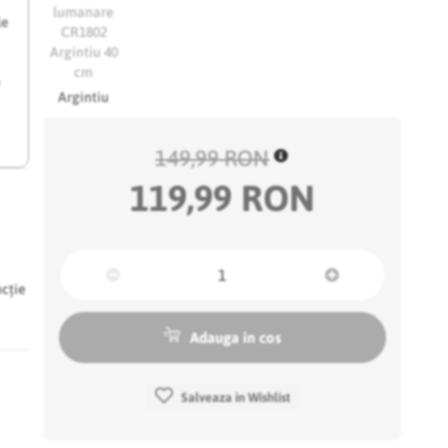
le
e
Argintiu
149,99 RON
119,99 RON
ncție
Adauga in cos
Salveaza in Wishlist