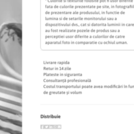
* Culorile si texturile folosite pot fi usor diferite
fata de culorile prezentate pe site, in fotografii
de prezentare ale produsului, in functie de
lumina si de setarile monitorului sau a
dispozitivului dvs., cat si datorita luminii in car
au fost realizate pozele de produs sau a
perceptiei usor diferite a culorilor de catre
aparatul foto in comparatie cu ochiul uman.
Livrare rapida
Retur in 14 zile
Plateste in siguranta
Consultanță profesională
Costul transportului poate avea modificări în fu
de greutate și volum
Distribuie