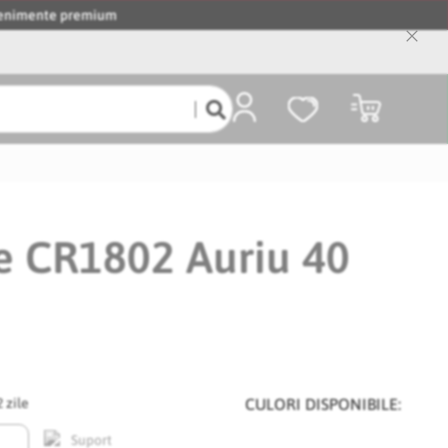
evenimente premium
Close
Cooki
Bar
Coșul meu
e CR1802 Auriu 40
2 zile
CULORI DISPONIBILE: