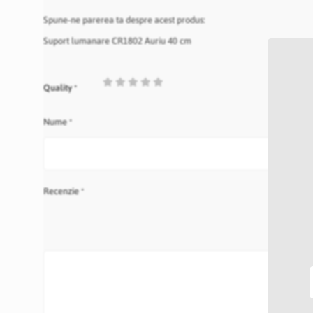
Spune-ne parerea ta despre acest produs:
Suport lumanare CR1802 Auriu 40 cm
1
2
3
4
5
Quality
star
stars
stars
stars
stars
Nume
Recenzie