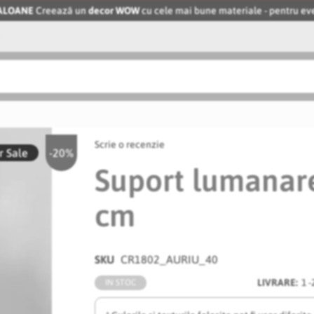
BALOANE
Creează un
decor WOW
cu cele mai bune materiale - pentru 
Scrie o recenzie
 Sale
-20%
Suport lumanar
cm
SKU
CR1802_AURIU_40
LIVRARE:
1 -
IN STOC