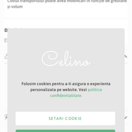
Costul transportului poate avea modificări în funcție de greutate
și volum
Distribuie
Specificatii
Specificatii
Nu
E49
Folosim cookies pentru a-ti asigura o experienta
Argintiu
personalizata pe website. Vezi
politica
19 cm
confidentialitate.
Recenzii
SETARI COOKIE