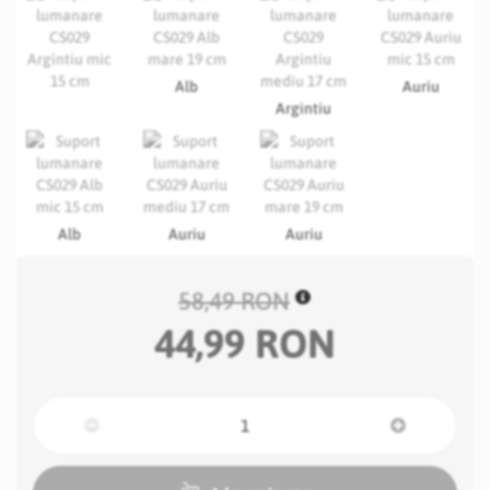
Alb
Auriu
Argintiu
Alb
Auriu
Auriu
58,49 RON
44,99 RON