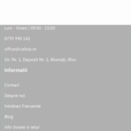
Luni - Vineri | 09:00 - 15:00
0770 990 142
office@celino.ro
Str. Nr. 1, Depozit Nr. 2, Afumați, Ilfov
Informatii
Contact
Despre noi
Intrebari Frecvente
Blog
Info livrare si retur