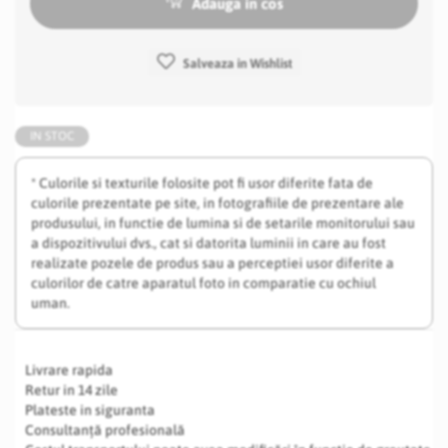
Adauga in cos
Salveaza in Wishlist
IN STOC
* Culorile si texturile folosite pot fi usor diferite fata de
culorile prezentate pe site, in fotografiile de prezentare ale
produsului, in functie de lumina si de setarile monitorului sau
a dispozitivului dvs., cat si datorita luminii in care au fost
realizate pozele de produs sau a perceptiei usor diferite a
culorilor de catre aparatul foto in comparatie cu ochiul
uman.
Livrare rapida
Retur in 14 zile
Plateste in siguranta
Consultanță profesională