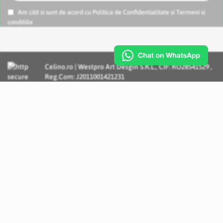
Am citit si sunt de acord cu
Politica de Confidentialitate
si
Termeni si
conditiile
Celino.ro | Westpro Art Desgin S.R.L., CIF: RO28541529 ,
Reg.Com: J2011001421231
Incognito Concept - Solutii si Servicii IT personalizate