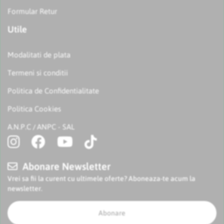
Formular Retur
Utile
Modalitati de plata
Termeni si conditii
Politica de Confidentialitate
Politica Cookies
A.N.P.C
ANPC - SAL
/
Abonare Newsletter
Vrei sa fii la curent cu ultimele oferte? Aboneaza-te acum la
newsletter.
Abonare