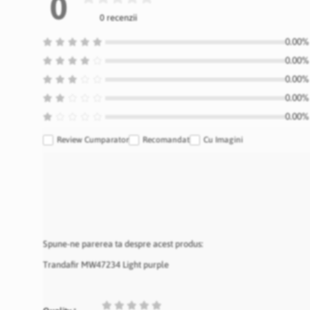
0
0 recenzii
0.00% 
0.00% 
0.00% 
0.00% 
0.00% 
Review Cumparator
Recomandat
Cu Imagini
Spune-ne parerea ta despre acest produs:
Trandafir MW47234 Light purple
1
2
3
4
5