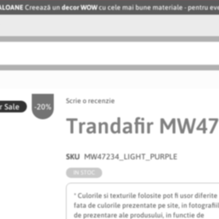
BALOANE
Creează un
decor WOW
cu cele mai bune materiale - pentru 
Scrie o recenzie
 Sale
-20%
Trandafir MW47
SKU
MW47234_LIGHT_PURPLE
IN STOC
* Culorile si texturile folosite pot fi usor diferite
fata de culorile prezentate pe site, in fotografii
de prezentare ale produsului, in functie de