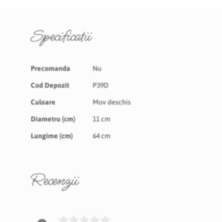
Specificatii
Specificatii
Precomanda
Nu
Cod Depozit
P39D
Culoare
Mov deschis
Diametru (cm)
11 cm
Lungime (cm)
64 cm
Recenzii