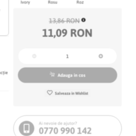
Ivory
Rosu
Roz
e
13,86 RON
11,09 RON
ncție
Adauga in cos
Salveaza in Wishlist
Ai nevoie de ajutor?
0770 990 142