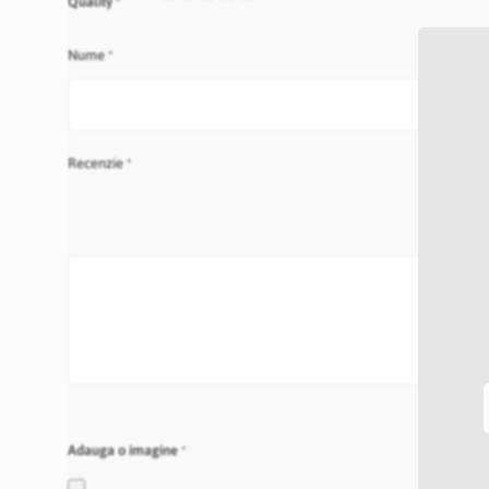
Quality
star
stars
stars
stars
stars
Nume
Recenzie
Adauga o imagine