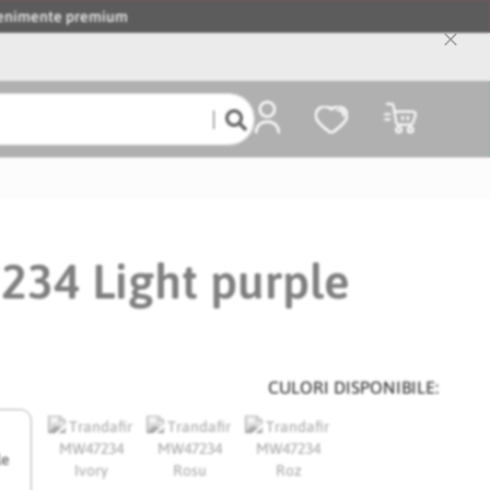
evenimente premium
Close
Cooki
Bar
Coșul meu
234 Light purple
CULORI DISPONIBILE:
le