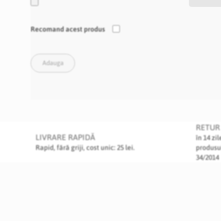
Recomand acest produs
Adauga
RETUR 
LIVRARE RAPIDĂ
în 14 zi
Rapid, fără griji, cost unic: 25 lei.
produsu
34/2014