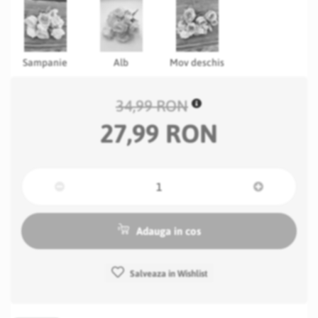
Sampanie
Alb
Mov deschis
34,99 RON
27,99 RON
Adauga in cos
Salveaza in Wishlist