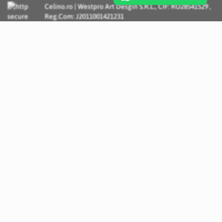
Celino.ro | Westpro Art Desgin S.R.L., CIF: RO28541529 ,
Reg.Com: J2011001421231
Incognito Concept - Solutii si Servicii IT personalizate