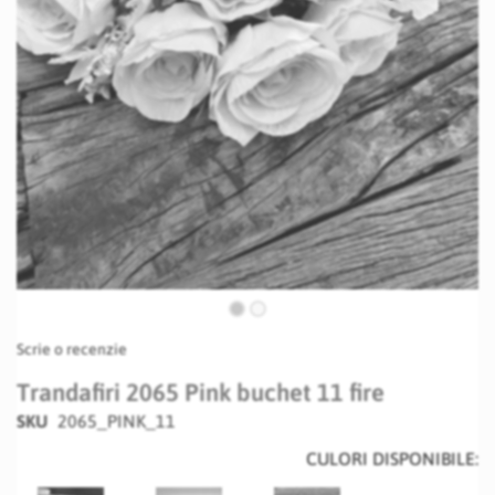
Skip
Scrie o recenzie
to
the
Trandafiri 2065 Pink buchet 11 fire
beginning
SKU
2065_PINK_11
of
the
CULORI DISPONIBILE:
images
gallery