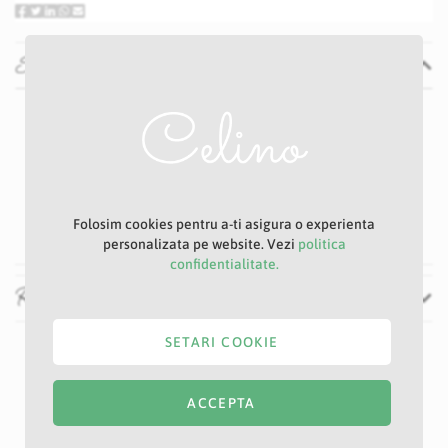
Specificatii
Specificatii
Nu
P31S
Roz
8 cm
52 cm
Folosim cookies pentru a-ti asigura o experienta
personalizata pe website. Vezi
politica
confidentialitate.
Recenzii
SETARI COOKIE
ACCEPTA