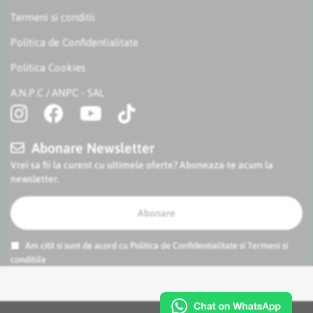
Termeni si conditii
Politica de Confidentialitate
Politica Cookies
A.N.P.C
ANPC - SAL
/
Abonare Newsletter
Vrei sa fii la curent cu ultimele oferte? Aboneaza-te acum la
newsletter.
Abonare
Am citit si sunt de acord cu
Politica de Confidentialitate
si
Termeni si
conditiile