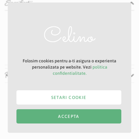
Specificatii
Specificatii
Nu
P31D
Galben
9 cm
42 cm
Folosim cookies pentru a-ti asigura o experienta
personalizata pe website. Vezi
politica
Recenzii
confidentialitate.
SETARI COOKIE
ACCEPTA