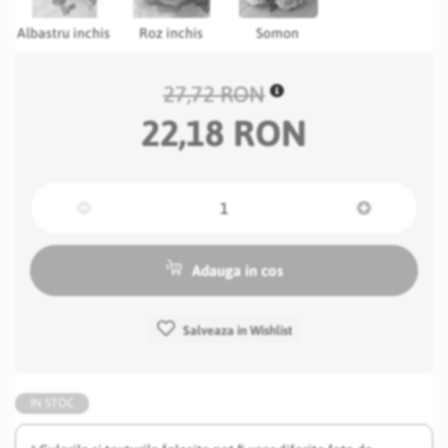
Albastru inchis
Roz inchis
Somon
27,72 RON
22,18 RON
Adauga in cos
Salveaza in Wishlist
IN STOC