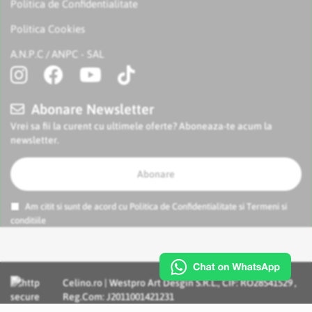
Politica de Confidentialitate
Politica Cookies
A.N.P.C
ANPC - SAL
/
Abonare Newsletter
Vrei sa fii la curent cu ultimele oferte? Aboneaza-te acum la
newsletter.
Abonare
Am citit si sunt de acord cu
Politica de Confidentialitate
si
Termeni si
conditiile
Celino.ro | Westpro Art Desgin S.R.L., CIF: RO28541529 ,
Reg.Com: J2011001421231
Incognito Concept - Solutii si Servicii IT personalizate