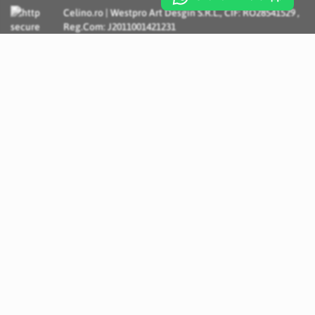
Celino.ro | Westpro Art Desgin S.R.L., CIF: RO28541529 ,
Reg.Com: J2011001421231
Incognito Concept - Solutii si Servicii IT personalizate