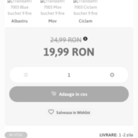
Albastru
Mov
Ciclam
24,99 RON
19,99 RON
Adauga in cos
Salveaza in Wishlist
LIVRARE:
1 -2 zile
IN STOC