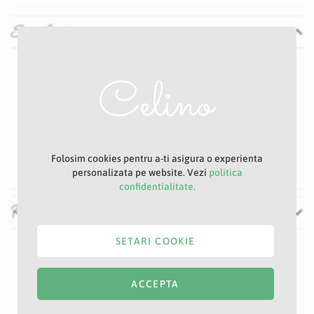
Specificatii
Specificatii
Nu
1 -2 zile
E67
Violet
8 cm
42 cm
Folosim cookies pentru a-ti asigura o experienta
personalizata pe website. Vezi
politica
confidentialitate.
Recenzii
SETARI COOKIE
ACCEPTA