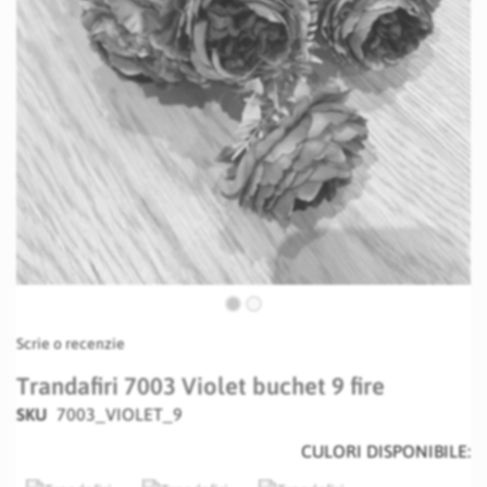
Skip
Scrie o recenzie
to
the
Trandafiri 7003 Violet buchet 9 fire
beginning
SKU
7003_VIOLET_9
of
the
CULORI DISPONIBILE:
images
gallery