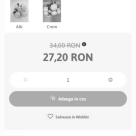
Alb
Crem
34,00 RON
27,20 RON
Adauga in cos
Salveaza in Wishlist