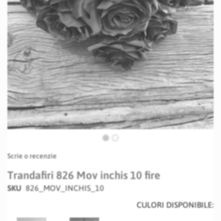
Skip
Scrie o recenzie
to
the
Trandafiri 826 Mov inchis 10 fire
beginning
SKU
826_MOV_INCHIS_10
of
the
CULORI DISPONIBILE:
images
gallery