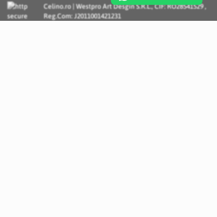
Celino.ro | Westpro Art Desgin S.R.L., CIF: RO28541529 ,
Reg.Com: J2011001421231
Incognito Concept - Solutii si Servicii IT personalizate