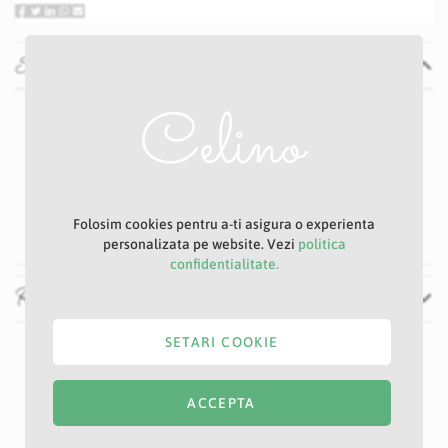
Specificatii
Specificatii
Nu
P21S
Mov inchis
9 cm
44 cm
Folosim cookies pentru a-ti asigura o experienta
personalizata pe website. Vezi
politica
confidentialitate.
Recenzii
SETARI COOKIE
ACCEPTA