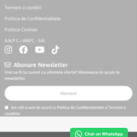
Termeni si conditii
Politica de Confidentialitate
Politica Cookies
A.N.P.C
ANPC - SAL
/
Abonare Newsletter
Vrei sa fii la curent cu ultimele oferte? Aboneaza-te acum la
newsletter.
Abonare
Am citit si sunt de acord cu
Politica de Confidentialitate
si
Termeni si
conditiile