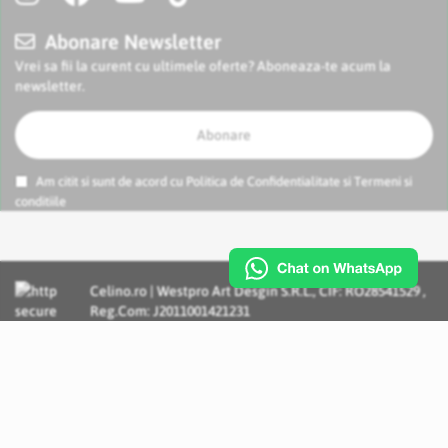
Abonare Newsletter
Vrei sa fii la curent cu ultimele oferte? Aboneaza-te acum la
newsletter.
Abonare
Am citit si sunt de acord cu
Politica de Confidentialitate
si
Termeni si
conditiile
Celino.ro | Westpro Art Desgin S.R.L., CIF: RO28541529 ,
Reg.Com: J2011001421231
Incognito Concept - Solutii si Servicii IT personalizate