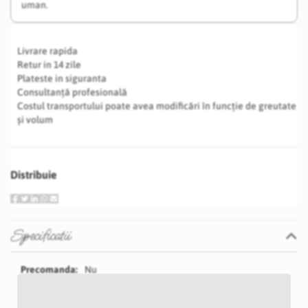
uman.
Livrare rapida
Retur in 14 zile
Plateste in siguranta
Consultanță profesională
Costul transportului poate avea modificări în funcție de greutate
și volum
Distribuie
Specificatii
Specificatii
Nu
P15S
Crem