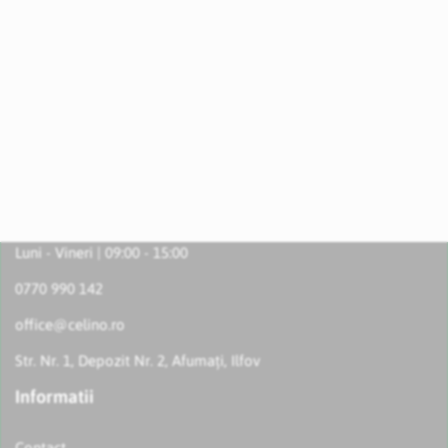
Luni - Vineri | 09:00 - 15:00
0770 990 142
office@celino.ro
Str. Nr. 1, Depozit Nr. 2, Afumați, Ilfov
Informatii
Contact