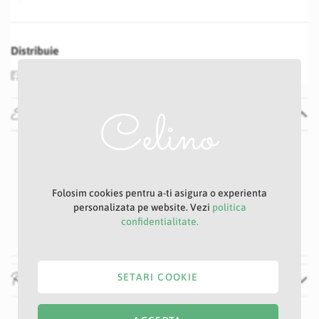
Distribuie
Specificatii
Specificatii
Nu
P31S
Alb
Folosim cookies pentru a-ti asigura o experienta
7 cm
personalizata pe website. Vezi
politica
39 cm
confidentialitate.
Recenzii
SETARI COOKIE