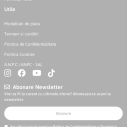
Utile
Modalitati de plata
Termeni si conditii
Politica de Confidentialitate
Politica Cookies
A.N.P.C
ANPC - SAL
/
Abonare Newsletter
Vrei sa fii la curent cu ultimele oferte? Aboneaza-te acum la
newsletter.
Abonare
Am citit si sunt de acord cu
Politica de Confidentialitate
si
Termeni si