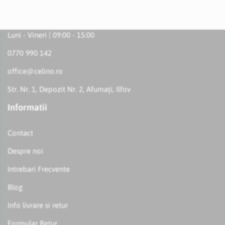
Luni - Vineri | 09:00 - 15:00
0770 990 142
office@celino.ro
Str. Nr. 1, Depozit Nr. 2, Afumați, Ilfov
Informatii
Contact
Despre noi
Intrebari Frecvente
Blog
Info livrare si retur
Formular Retur