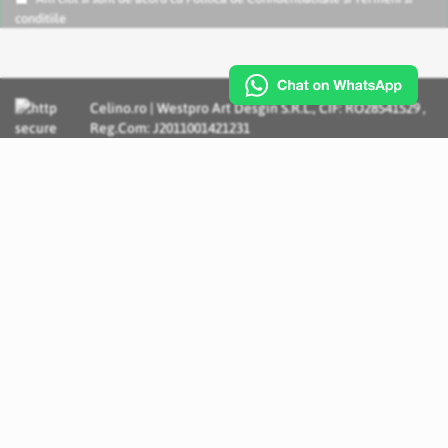
conditiile
Celino.ro | Westpro Art Desgin S.R.L., CIF: RO28541529 ,
Reg.Com: J2011001421231
Incognito Concept - Solutii si Servicii IT personalizate