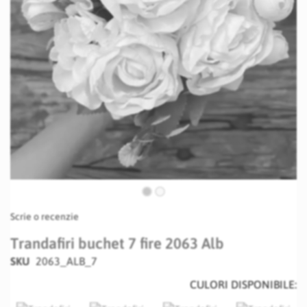
Skip
Scrie o recenzie
to
the
Trandafiri buchet 7 fire 2063 Alb
beginning
SKU
2063_ALB_7
of
the
CULORI DISPONIBILE:
images
gallery