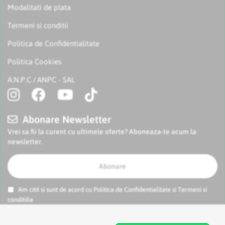
Modalitati de plata
Termeni si conditii
Politica de Confidentialitate
Politica Cookies
A.N.P.C
ANPC - SAL
/
Abonare Newsletter
Vrei sa fii la curent cu ultimele oferte? Aboneaza-te acum la
newsletter.
Abonare
Am citit si sunt de acord cu
Politica de Confidentialitate
si
Termeni si
conditiile