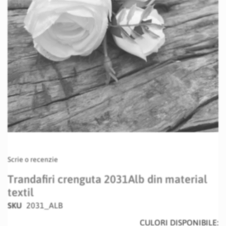
Skip
Scrie o recenzie
to
the
Trandafiri crenguta 2031Alb din material
beginning
textil
of
the
SKU
2031_ALB
images
CULORI DISPONIBILE:
gallery