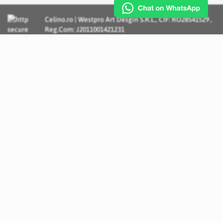
Celino.ro | Westpro Art Desgin S.R.L., CIF: RO28541529 ,
Reg.Com: J2011001421231
Incognito Concept - Solutii si Servicii IT personalizate