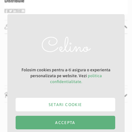
Distribuie
Specificatii
Specificatii
Nu
P23S
Alb
6.5 cm
Folosim cookies pentru a-ti asigura o experienta
64 cm
personalizata pe website. Vezi
politica
confidentialitate.
Recenzii
SETARI COOKIE
ACCEPTA