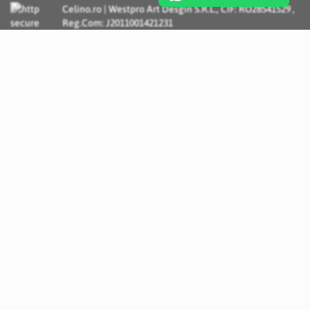
Celino.ro | Westpro Art Desgin S.R.L., CIF: RO28541529 ,
Reg.Com: J2011001421231
Incognito Concept - Solutii si Servicii IT personalizate