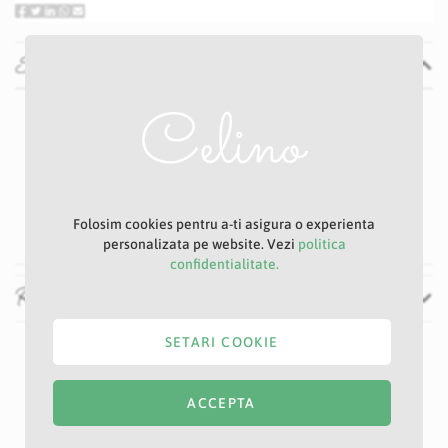
Specificatii
Specificatii
Nu
P34D
Alb
5 cm
64 cm
Folosim cookies pentru a-ti asigura o experienta
personalizata pe website. Vezi
politica
confidentialitate.
Recenzii
SETARI COOKIE
ACCEPTA