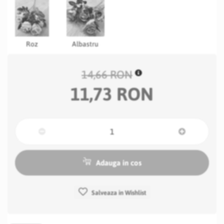
Roz
Albastru
14,66 RON
11,73 RON
Adauga in cos
Salveaza in Wishlist