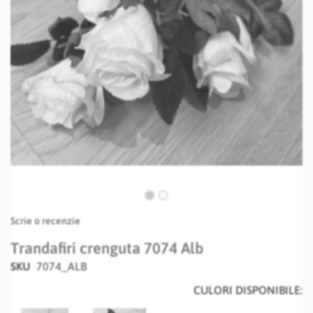
Skip
Scrie o recenzie
to
the
Trandafiri crenguta 7074 Alb
beginning
SKU
7074_ALB
of
the
CULORI DISPONIBILE:
images
gallery