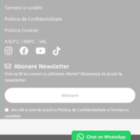
Termeni si conditii
Politica de Confidentialitate
Politica Cookies
A.N.P.C
ANPC - SAL
/
Abonare Newsletter
Vrei sa fii la curent cu ultimele oferte? Aboneaza-te acum la
newsletter.
Abonare
Am citit si sunt de acord cu
Politica de Confidentialitate
si
Termeni si
conditiile