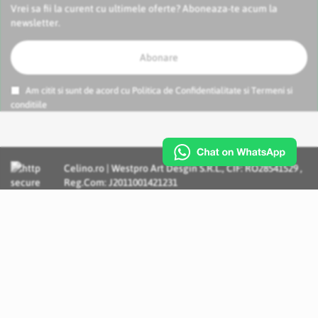
Vrei sa fii la curent cu ultimele oferte? Aboneaza-te acum la
newsletter.
Abonare
Am citit si sunt de acord cu
Politica de Confidentialitate
si
Termeni si
conditiile
Celino.ro | Westpro Art Desgin S.R.L., CIF: RO28541529 ,
Reg.Com: J2011001421231
Incognito Concept - Solutii si Servicii IT personalizate