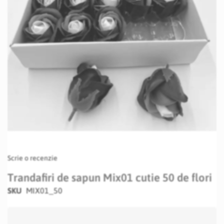
Skip
Scrie o recenzie
to
the
Trandafiri de sapun Mix01 cutie 50 de flori
beginning
SKU
MIX01_50
of
the
images
gallery