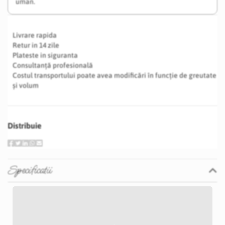
uman.
Livrare rapida
Retur in 14 zile
Plateste in siguranta
Consultanță profesională
Costul transportului poate avea modificări în funcție de greutate
și volum
Distribuie
Specificatii
Specificatii
Nu
Negru
5 cm