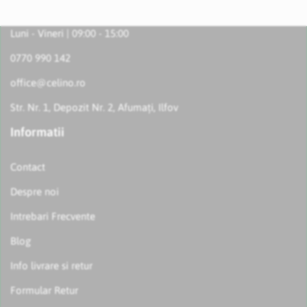
Luni - Vineri | 09:00 - 15:00
0770 990 142
office@celino.ro
Str. Nr. 1, Depozit Nr. 2, Afumați, Ilfov
Informatii
Contact
Despre noi
Intrebari Frecvente
Blog
Info livrare si retur
Formular Retur