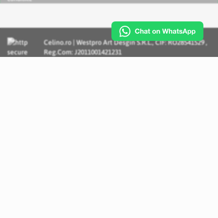
Celino.ro | Westpro Art Desgin S.R.L., CIF: RO28541529 ,
Reg.Com: J2011001421231
Incognito Concept - Solutii si Servicii IT personalizate