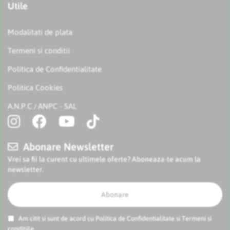
Utile
Modalitati de plata
Termeni si conditii
Politica de Confidentialitate
Politica Cookies
A.N.P.C
ANPC - SAL
/
Abonare Newsletter
Vrei sa fii la curent cu ultimele oferte? Aboneaza-te acum la
newsletter.
Abonare
Am citit si sunt de acord cu
Politica de Confidentialitate
si
Termeni si
conditiile