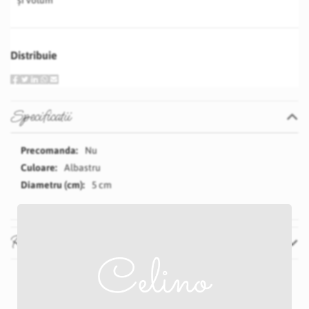
și volum
Distribuie
Specificatii
Specificatii
Nu
Albastru
5 cm
Recenzii