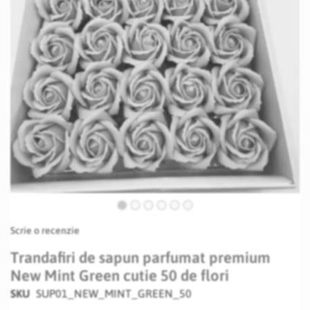
Skip
Scrie o recenzie
to
the
Trandafiri de sapun parfumat premium
beginning
New Mint Green cutie 50 de flori
of
the
SKU
SUP01_NEW_MINT_GREEN_50
images