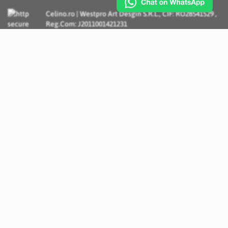
Celino.ro | Westpro Art Desgin S.R.L., CIF: RO28541529 ,
Reg.Com: J2011001421231
Incognito Concept - Solutii si Servicii IT personalizate