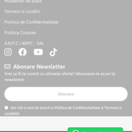
Modalitati de plata
Termeni si conditii
Politica de Confidentialitate
Politica Cookies
A.N.P.C
ANPC - SAL
/
Abonare Newsletter
Vrei sa fii la curent cu ultimele oferte? Aboneaza-te acum la
newsletter.
Abonare
Am citit si sunt de acord cu
Politica de Confidentialitate
si
Termeni si
conditiile