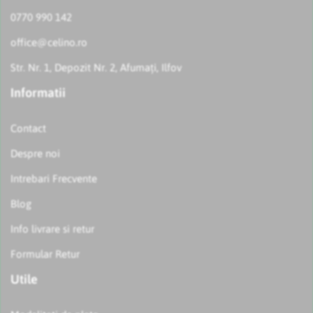
0770 990 142
office@celino.ro
Str. Nr. 1, Depozit Nr. 2, Afumați, Ilfov
Informatii
Contact
Despre noi
Intrebari Frecvente
Blog
Info livrare si retur
Formular Retur
Utile