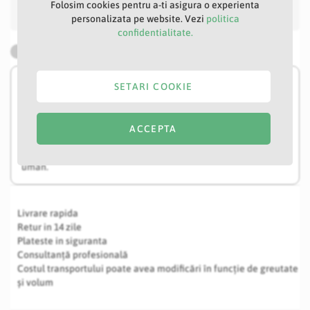
Salveaza in Wishlist
Folosim cookies pentru a-ti asigura o experienta
personalizata pe website. Vezi
politica
confidentialitate.
IN STOC
* Culorile si texturile folosite pot fi usor diferite fata de
SETARI COOKIE
culorile prezentate pe site, in fotografiile de prezentare ale
produsului, in functie de lumina si de setarile monitorului sau
a dispozitivului dvs., cat si datorita luminii in care au fost
ACCEPTA
realizate pozele de produs sau a perceptiei usor diferite a
culorilor de catre aparatul foto in comparatie cu ochiul
uman.
Livrare rapida
Retur in 14 zile
Plateste in siguranta
Consultanță profesională
Costul transportului poate avea modificări în funcție de greutate
și volum