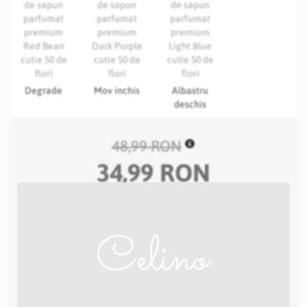
Degrade
Mov inchis
Albastru
deschis
48,99 RON
34,99 RON
Adauga in cos