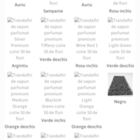
Auriu
Auriu
Sampanie
Rosu inchis
Verde deschis
Argintiu
Rosu inchis
Verde deschis
Negru
Verde inchis
Orange deschis
Orange deschis