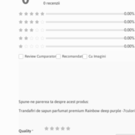
0 recenzii
0.00% 
0.00% 
0.00% 
0.00% 
0.00% 
Review Cumparator
Recomandat
Cu Imagini
Spune-ne parerea ta despre acest produs:
Trandafiri de sapun parfumat premium Rainbow deep purple -7culori c
1
2
3
4
5
Quality