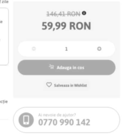
2 zile
146,41 RON
le
59,99 RON
e
Adauga in cos
Salveaza in Wishlist
ncție
Ai nevoie de ajutor?
0770 990 142