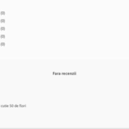
(0)
(0)
(0)
(0)
(0)
Fara recenzii
utie 50 de flori