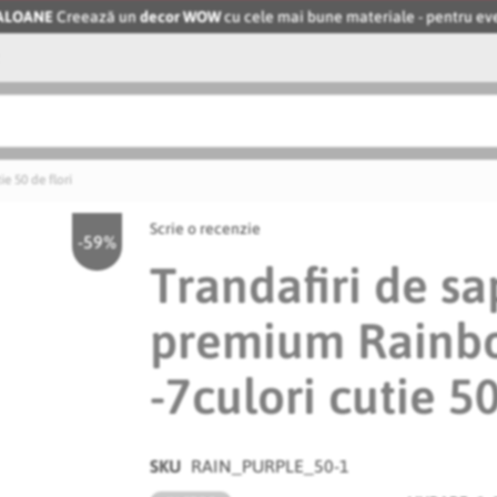
BALOANE
Creează un
decor WOW
cu cele mai bune materiale - pentru 
 50 de flori
Scrie o recenzie
-59%
Trandafiri de s
premium Rainb
-7culori cutie 50
SKU
RAIN_PURPLE_50-1