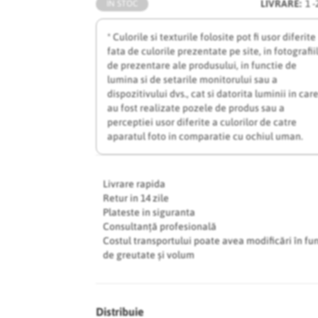
LIVRARE:
1 -
IN STOC
* Culorile si texturile folosite pot fi usor diferite
fata de culorile prezentate pe site, in fotografii
de prezentare ale produsului, in functie de
lumina si de setarile monitorului sau a
dispozitivului dvs., cat si datorita luminii in car
au fost realizate pozele de produs sau a
perceptiei usor diferite a culorilor de catre
aparatul foto in comparatie cu ochiul uman.
Livrare rapida
Retur in 14 zile
Plateste in siguranta
Consultanță profesională
Costul transportului poate avea modificări în fu
de greutate și volum
Distribuie