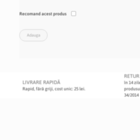
Recomand acest produs
Adauga
RETUR 
LIVRARE RAPIDĂ
în 14 zi
Rapid, fără griji, cost unic: 25 lei.
produsu
34/2014