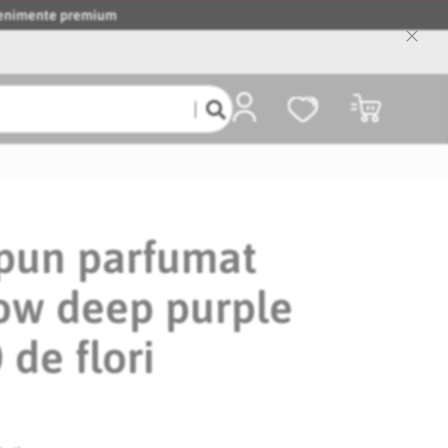
evenimente premium
Close
Cooki
Bar
Coșul meu
apun parfumat
ow deep purple
 de flori