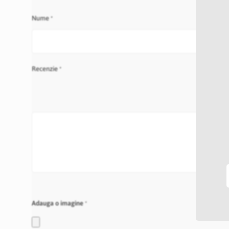
star
stars
stars
stars
stars
Nume
Recenzie
Adauga o imagine