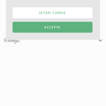
Specificatii
Nu
1 -2 zile
SETARI COOKIE
Albastru deschis
5 cm
ACCEPTA
Recenzii