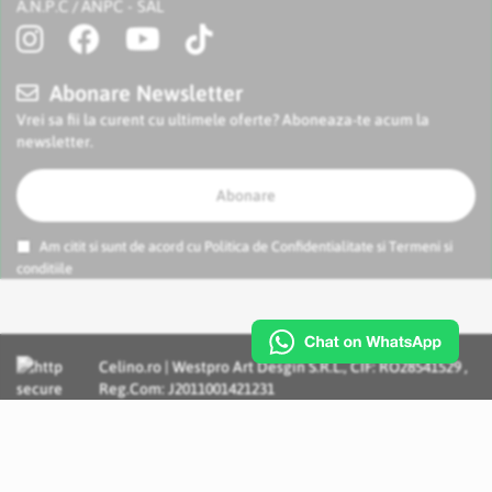
A.N.P.C
ANPC - SAL
/
Abonare Newsletter
Vrei sa fii la curent cu ultimele oferte? Aboneaza-te acum la
newsletter.
Abonare
Am citit si sunt de acord cu
Politica de Confidentialitate
si
Termeni si
conditiile
Celino.ro | Westpro Art Desgin S.R.L., CIF: RO28541529 ,
Reg.Com: J2011001421231
Incognito Concept - Solutii si Servicii IT personalizate