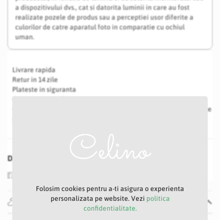
a dispozitivului dvs., cat si datorita luminii in care au fost
realizate pozele de produs sau a perceptiei usor diferite a
culorilor de catre aparatul foto in comparatie cu ochiul
uman.
Livrare rapida
Retur in 14 zile
Plateste in siguranta
Consultanță profesională
Costul transportului poate avea modificări în funcție de greutate
și volum
Distribuie
Folosim cookies pentru a-ti asigura o experienta
Specificatii
personalizata pe website. Vezi
politica
confidentialitate.