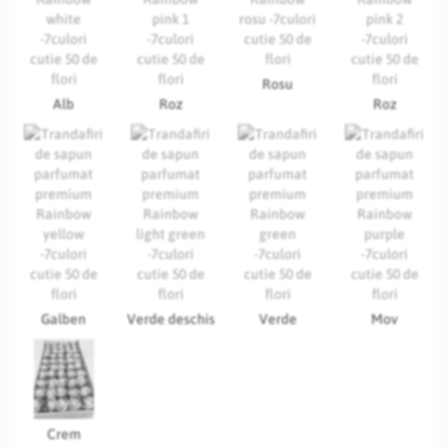
Rosu
Alb
Roz
Roz
Galben
Verde deschis
Verde
Mov
Crem