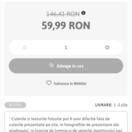
146,41 RON
59,99 RON
Adauga in cos
Salveaza in Wishlist
LIVRARE:
1 -2 zile
IN STOC
* Culorile si texturile folosite pot fi usor diferite fata de
culorile prezentate pe site, in fotografiile de prezentare ale
produsului, in functie de lumina si de setarile monitorului sau