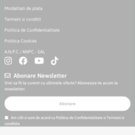
Modalitati de plata
Termeni si conditii
Politica de Confidentialitate
Politica Cookies
A.N.P.C
ANPC - SAL
/
Abonare Newsletter
Vrei sa fii la curent cu ultimele oferte? Aboneaza-te acum la
newsletter.
Abonare
Am citit si sunt de acord cu
Politica de Confidentialitate
si
Termeni si
conditiile