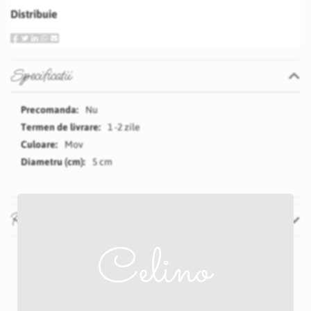
Distribuie
Specificatii
Specificatii
Nu
1 -2 zile
Mov
5 cm
Recenzii