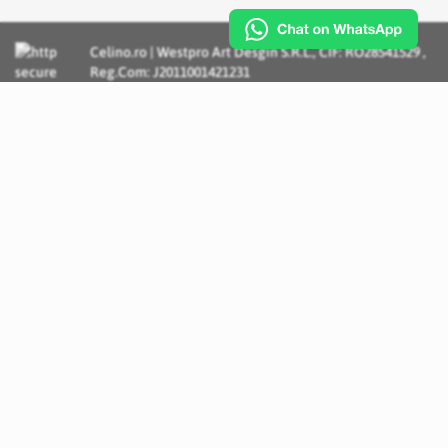
Celino.ro | Westpro Art Desgin S.R.L., CIF: RO28541529 ,
Reg.Com: J2011001421231
Incognito Concept - Solutii si Servicii IT personalizate