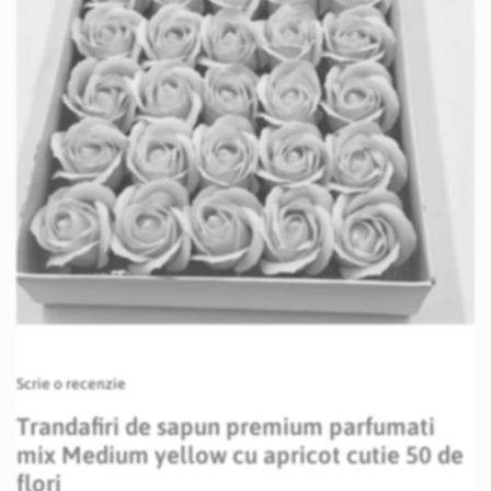
Skip
Scrie o recenzie
to
the
Trandafiri de sapun premium parfumati
beginning
mix Medium yellow cu apricot cutie 50 de
of
the
flori