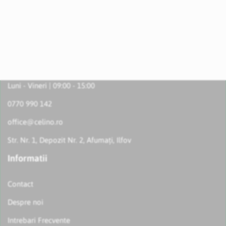
Luni - Vineri | 09:00 - 15:00
0770 990 142
office@celino.ro
Str. Nr. 1, Depozit Nr. 2, Afumați, Ilfov
Informatii
Contact
Despre noi
Intrebari Frecvente