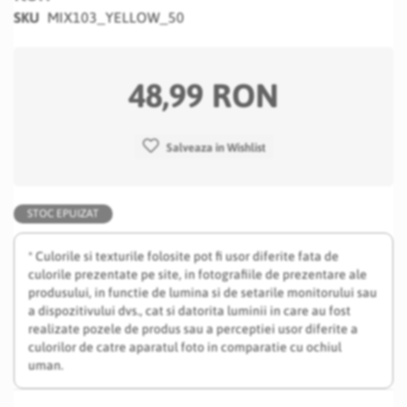
images
SKU
MIX103_YELLOW_50
gallery
48,99 RON
Salveaza in Wishlist
STOC EPUIZAT
* Culorile si texturile folosite pot fi usor diferite fata de
culorile prezentate pe site, in fotografiile de prezentare ale
produsului, in functie de lumina si de setarile monitorului sau
a dispozitivului dvs., cat si datorita luminii in care au fost
realizate pozele de produs sau a perceptiei usor diferite a
culorilor de catre aparatul foto in comparatie cu ochiul
uman.