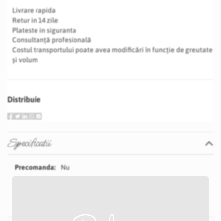
Livrare rapida
Retur in 14 zile
Plateste in siguranta
Consultanță profesională
Costul transportului poate avea modificări în funcție de greutate
și volum
Distribuie
Specificatii
Specificatii
Nu
Galben deschis
5 cm