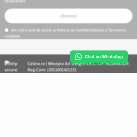
newsletter.
Abonare
Am citit si sunt de acord cu
Politica de Confidentialitate
si
Termeni si
conditiile
Celino.ro | Westpro Art Desgin S.R.L., CIF: RO28541529 ,
Reg.Com: J2011001421231
Incognito Concept - Solutii si Servicii IT personalizate