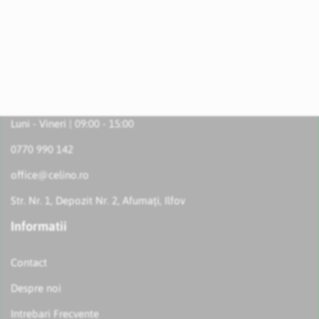
Luni - Vineri | 09:00 - 15:00
0770 990 142
office@celino.ro
Str. Nr. 1, Depozit Nr. 2, Afumați, Ilfov
Informatii
Contact
Despre noi
Intrebari Frecvente