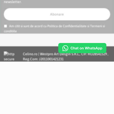
newsletter.
Abonare
Am citit si sunt de acord cu
Politica de Confidentialitate
si
Termeni si
conditiile
Celino.ro | Westpro Art Desgin S.R.L., CIF: RO28541529 ,
Reg.Com: J2011001421231
Incognito Concept - Solutii si Servicii IT personalizate