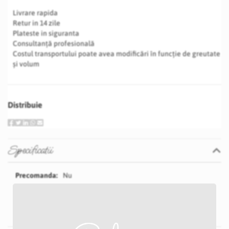
Livrare rapida
Retur in 14 zile
Plateste in siguranta
Consultanță profesională
Costul transportului poate avea modificări în funcție de greutate
și volum
Distribuie
Specificatii
Specificatii
Nu
Albastru
11 cm