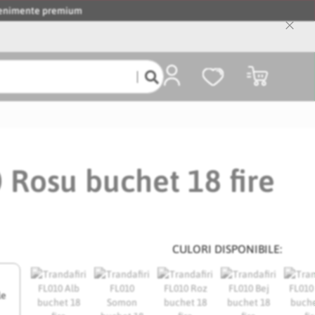
evenimente premium
Close
Cooki
Bar
Coșul meu
 Rosu buchet 18 fire
CULORI DISPONIBILE:
le