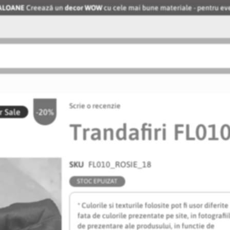
BALOANE
Creează un
decor WOW
cu cele mai bune materiale - pentru 
Scrie o recenzie
 Sale
-20%
Trandafiri FL010
SKU
FL010_ROSIE_18
STOC EPUIZAT
* Culorile si texturile folosite pot fi usor diferite
fata de culorile prezentate pe site, in fotografii
de prezentare ale produsului, in functie de