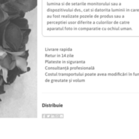
lumina si de setarile monitorului sau a
dispozitivului dvs., cat si datorita luminii in car
au fost realizate pozele de produs sau a
perceptiei usor diferite a culorilor de catre
aparatul foto in comparatie cu ochiul uman.
Livrare rapida
Retur in 14 zile
Plateste in siguranta
Consultanță profesională
Costul transportului poate avea modificări în fu
de greutate și volum
Distribuie