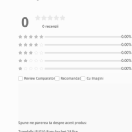
0
0 recenzii
0.00% 
0.00% 
0.00% 
0.00% 
0.00% 
Review Cumparator
Recomandat
Cu Imagini
Spune-ne parerea ta despre acest produs:
Trandafiri FL010 Rosu buchet 18 fire