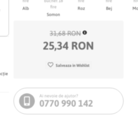
Alb
Roz
Bej
M
e
Somon
31,68 RON
25,34 RON
Salveaza in Wishlist
ncție
Ai nevoie de ajutor?
0770 990 142