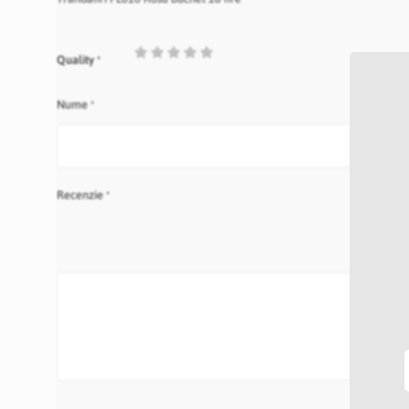
1
2
3
4
5
Quality
star
stars
stars
stars
stars
Nume
Recenzie