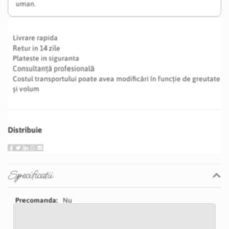
uman.
Livrare rapida
Retur in 14 zile
Plateste in siguranta
Consultanță profesională
Costul transportului poate avea modificări în funcție de greutate
și volum
Distribuie
Specificatii
Specificatii
Nu
P37S
Sampanie