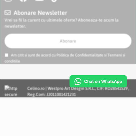
Abonare Newsletter
Vrei sa fii la curent cu ultimele oferte? Aboneaza-te acum la
newsletter.
Abonare
Am citit si sunt de acord cu
Politica de Confidentialitate
si
Termeni si
conditiile
Celino.ro | Westpro Art Desgin S.R.L., CIF: RO28541529 ,
Reg.Com: J2011001421231
Incognito Concept - Solutii si Servicii IT personalizate