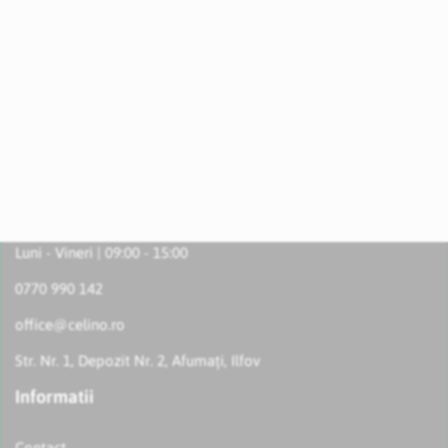
Luni - Vineri | 09:00 - 15:00
0770 990 142
office@celino.ro
Str. Nr. 1, Depozit Nr. 2, Afumați, Ilfov
Informatii
Contact