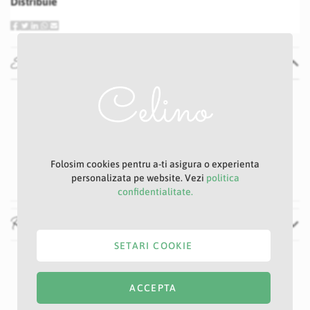
Distribuie
Specificatii
Specificatii
Nu
P29S
Crem
6 cm
Folosim cookies pentru a-ti asigura o experienta
50 cm
personalizata pe website. Vezi
politica
confidentialitate.
Recenzii
SETARI COOKIE
ACCEPTA