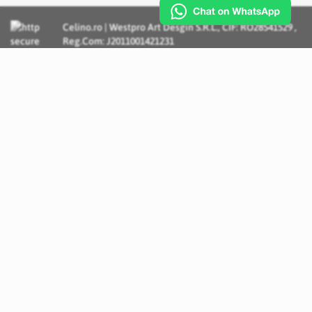
Celino.ro | Westpro Art Desgin S.R.L., CIF: RO28541529 ,
Reg.Com: J2011001421231
Incognito Concept - Solutii si Servicii IT personalizate