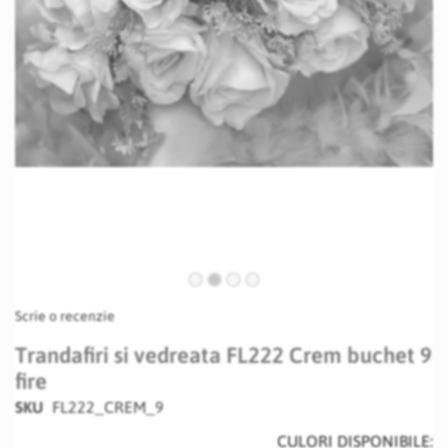
Skip
Scrie o recenzie
to
the
Trandafiri si vedreata FL222 Crem buchet 9
beginning
fire
of
the
SKU
FL222_CREM_9
images
CULORI DISPONIBILE:
gallery