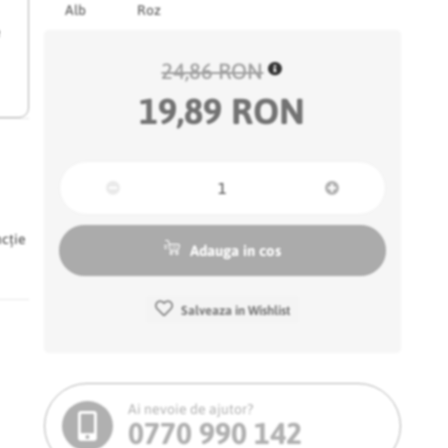
Alb
Roz
e
24,86 RON
19,89 RON
ncție
Adauga in cos
Salveaza in Wishlist
Ai nevoie de ajutor?
0770 990 142