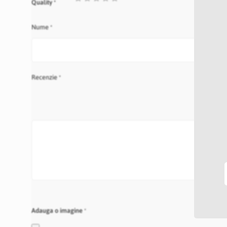
Quality
star
stars
stars
stars
stars
Nume
Recenzie
Adauga o imagine