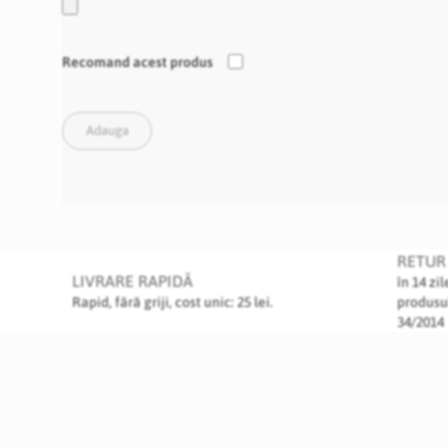
Recomand acest produs
Adauga
RETUR 
LIVRARE RAPIDĂ
în 14 zi
Rapid, fără griji, cost unic: 25 lei.
produsu
34/2014