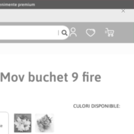
evenimente premium
Close
Cooki
Bar
Coșul meu
 Mov buchet 9 fire
CULORI DISPONIBILE:
le