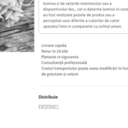
lumina si de setarile monitorului sau a
dispozitivului dvs., cat si datorita luminii in car
au fost realizate pozele de produs sau a
perceptiei usor diferite a culorilor de catre
aparatul foto in comparatie cu ochiul uman.
Livrare rapida
Retur in 14 zile
Plateste in siguranta
Consultanță profesională
Costul transportului poate avea modificări în fu
de greutate și volum
Distribuie