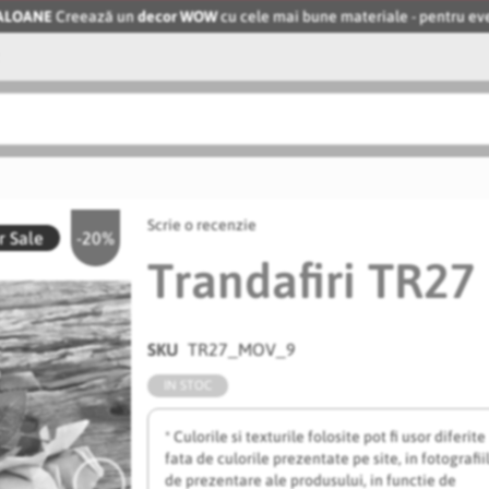
BALOANE
Creează un
decor WOW
cu cele mai bune materiale - pentru 
Scrie o recenzie
 Sale
-20%
Trandafiri TR27
SKU
TR27_MOV_9
IN STOC
* Culorile si texturile folosite pot fi usor diferite
fata de culorile prezentate pe site, in fotografii
de prezentare ale produsului, in functie de