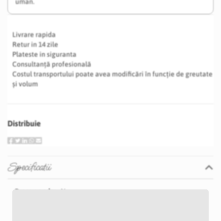
uman.
Livrare rapida
Retur in 14 zile
Plateste in siguranta
Consultanță profesională
Costul transportului poate avea modificări în funcție de greutate
și volum
Distribuie
Specificatii
Specificatii
Nu
P18S
Verde