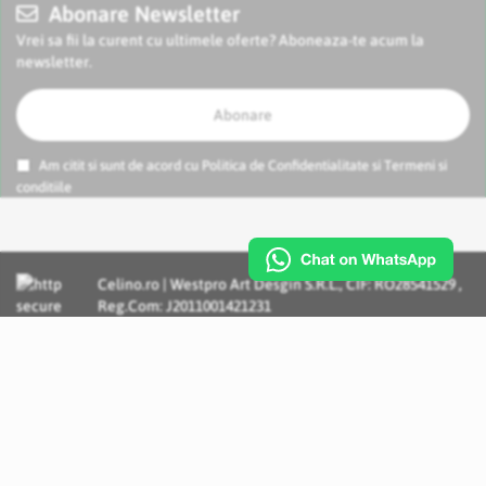
Abonare Newsletter
Vrei sa fii la curent cu ultimele oferte? Aboneaza-te acum la
newsletter.
Abonare
Am citit si sunt de acord cu
Politica de Confidentialitate
si
Termeni si
conditiile
Celino.ro | Westpro Art Desgin S.R.L., CIF: RO28541529 ,
Reg.Com: J2011001421231
Incognito Concept - Solutii si Servicii IT personalizate