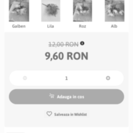
Galben
Lila
Roz
Alb
12,00 RON
9,60 RON
Adauga in cos
Salveaza in Wishlist