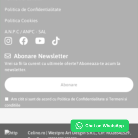
Politica de Confidentialitate
Politica Cookies
A.N.P.C
ANPC - SAL
/
Abonare Newsletter
Vrei sa fii la curent cu ultimele oferte? Aboneaza-te acum la
newsletter.
Abonare
Am citit si sunt de acord cu
Politica de Confidentialitate
si
Termeni si
conditiile
Celino.ro | Westpro Art Desgin S.R.L., CIF: RO28541529 ,