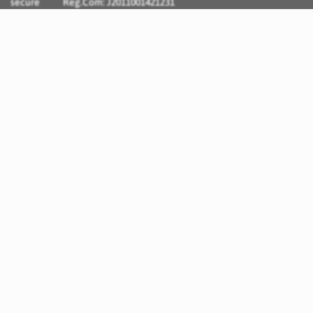
Reg.Com: J2011001421231
Incognito Concept - Solutii si Servicii IT personalizate