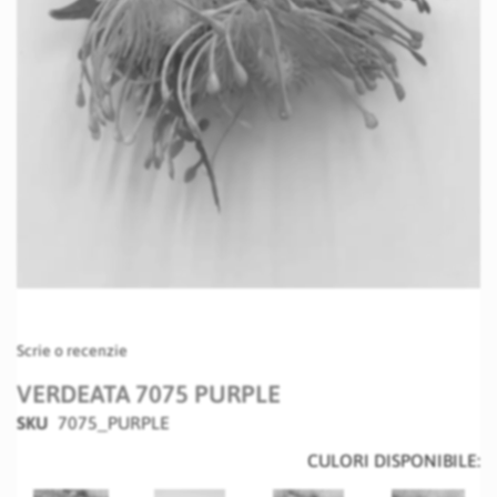
Skip
Scrie o recenzie
to
the
VERDEATA 7075 PURPLE
beginning
SKU
7075_PURPLE
of
the
CULORI DISPONIBILE:
images
gallery