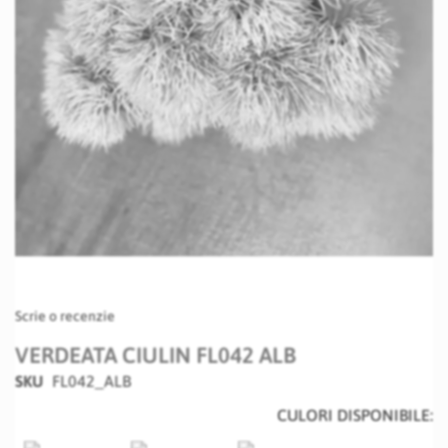
Skip
Scrie o recenzie
to
the
VERDEATA CIULIN FL042 ALB
beginning
SKU
FL042_ALB
of
the
CULORI DISPONIBILE:
images
gallery