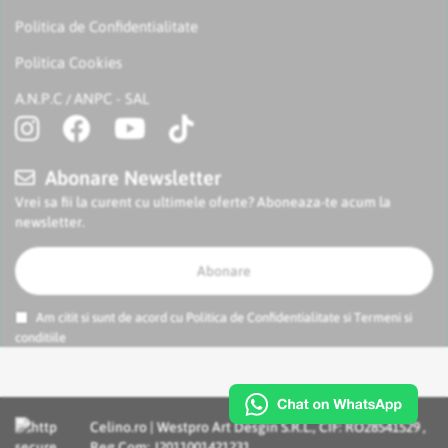
Politica de Confidentialitate
Politica Cookies
A.N.P.C
ANPC - SAL
/
Abonare Newsletter
Vrei sa fii la curent cu ultimele oferte? Aboneaza-te acum la
newsletter.
Abonare
Am citit si sunt de acord cu
Politica de Confidentialitate
si
Termeni si
conditiile
Celino.ro | Westpro Art Desgin S.R.L., CIF: RO28541529 ,
Reg.Com: J2011001421231