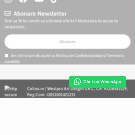
Abonare Newsletter
Vrei sa fii la curent cu ultimele oferte? Aboneaza-te acum la
newsletter.
Abonare
Am citit si sunt de acord cu
Politica de Confidentialitate
si
Termeni si
conditiile
Celino.ro | Westpro Art Desgin S.R.L., CIF: RO28541529 ,
Reg.Com: J2011001421231
Incognito Concept - Solutii si Servicii IT personalizate