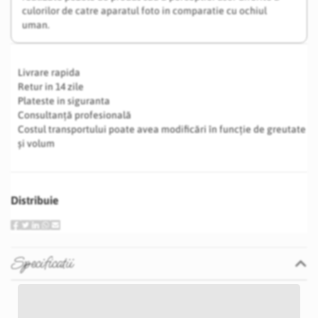
culorilor de catre aparatul foto in comparatie cu ochiul
uman.
Livrare rapida
Retur in 14 zile
Plateste in siguranta
Consultanță profesională
Costul transportului poate avea modificări în funcție de greutate
și volum
Distribuie
Specificatii
Specificatii
Nu
1 -2 zile