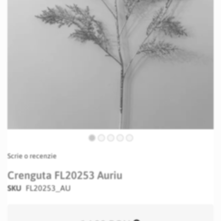
Skip
Scrie o recenzie
to
the
Crenguta FL20253 Auriu
beginning
SKU
FL20253_AU
of
the
images
gallery