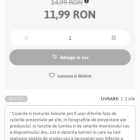
14,99 RON
11,99 RON
Adauga in cos
Salveaza in Wishlist
LIVRARE:
1 -2 zile
IN STOC
* Culorile si texturile folosite pot fi usor diferite fata de
culorile prezentate pe site, in fotografiile de prezentare ale
produsului, in functie de lumina si de setarile monitorului sau
a dispozitivului dvs., cat si datorita luminii in care au fost
realizate pozele de produs sau a perceptiei usor diferite a