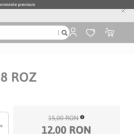
evenimente premium
Close
Cooki
Bar
Coșul meu
28 ROZ
15,00 RON
le
12,00 RON