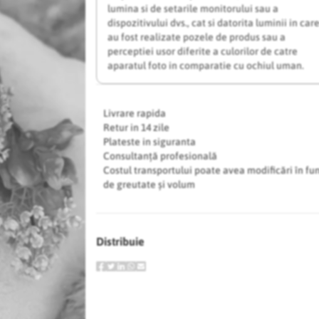
lumina si de setarile monitorului sau a
dispozitivului dvs., cat si datorita luminii in car
au fost realizate pozele de produs sau a
perceptiei usor diferite a culorilor de catre
aparatul foto in comparatie cu ochiul uman.
Livrare rapida
Retur in 14 zile
Plateste in siguranta
Consultanță profesională
Costul transportului poate avea modificări în fu
de greutate și volum
Distribuie