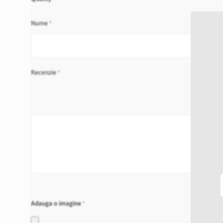
star
stars
stars
stars
stars
Nume
Recenzie
Adauga o imagine