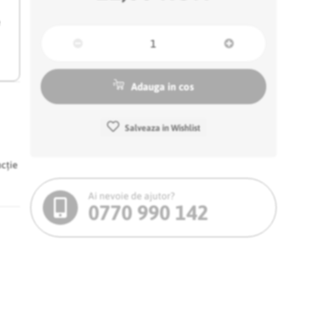
e
Adauga in cos
Salveaza in Wishlist
ncție
Ai nevoie de ajutor?
0770 990 142