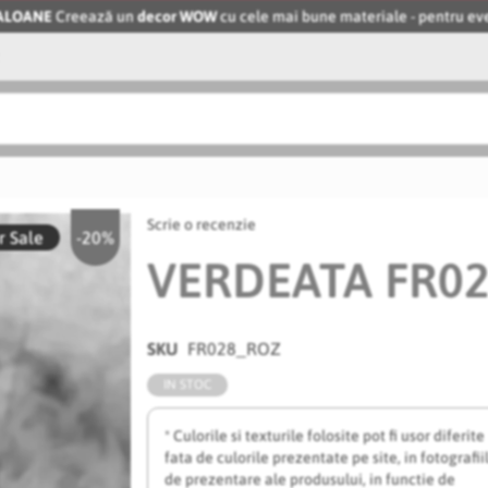
BALOANE
Creează un
decor WOW
cu cele mai bune materiale - pentru 
Scrie o recenzie
 Sale
-20%
VERDEATA FR0
SKU
FR028_ROZ
IN STOC
* Culorile si texturile folosite pot fi usor diferite
fata de culorile prezentate pe site, in fotografii
de prezentare ale produsului, in functie de