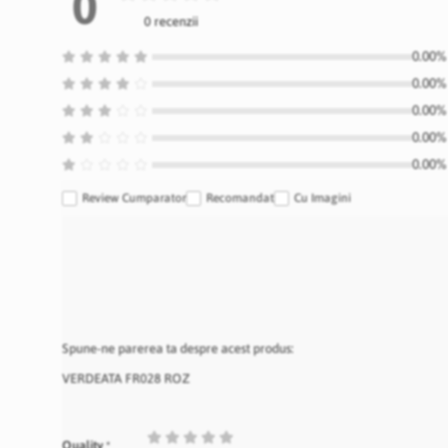
0
0 recenzii
0.00% 
0.00% 
0.00% 
0.00% 
0.00% 
Review Cumparator
Recomandat
Cu Imagini
Spune-ne parerea ta despre acest produs:
VERDEATA FR028 ROZ
1
2
3
4
5
Quality