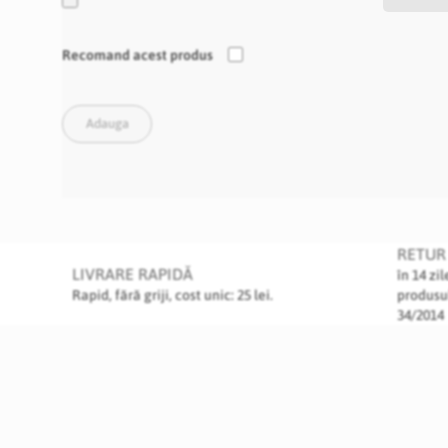
Recomand acest produs
Adauga
RETUR 
LIVRARE RAPIDĂ
în 14 zi
Rapid, fără griji, cost unic: 25 lei.
produsu
34/2014