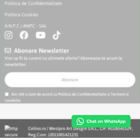
Politica de Confidentialitate
Politica Cookies
A.N.P.C
ANPC - SAL
/
Abonare Newsletter
Vrei sa fii la curent cu ultimele oferte? Aboneaza-te acum la
newsletter.
Abonare
Am citit si sunt de acord cu
Politica de Confidentialitate
si
Termeni si
conditiile
Celino.ro | Westpro Art Desgin S.R.L., CIF: RO28541529 ,
Reg.Com: J2011001421231