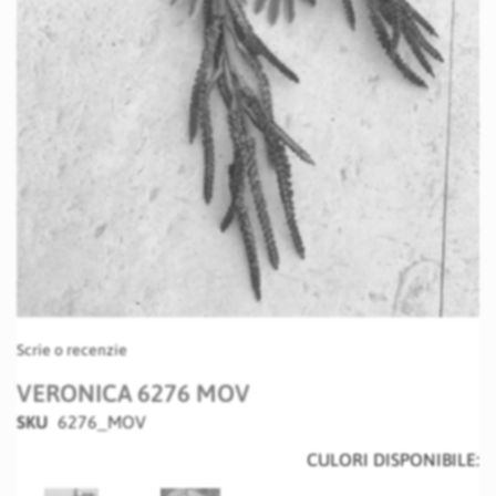
Skip
Scrie o recenzie
to
the
VERONICA 6276 MOV
beginning
SKU
6276_MOV
of
the
CULORI DISPONIBILE:
images
gallery