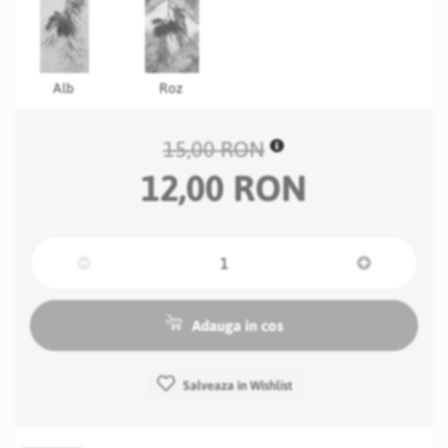
Alb
Roz
15,00 RON
12,00 RON
Adauga in cos
Salveaza in Wishlist