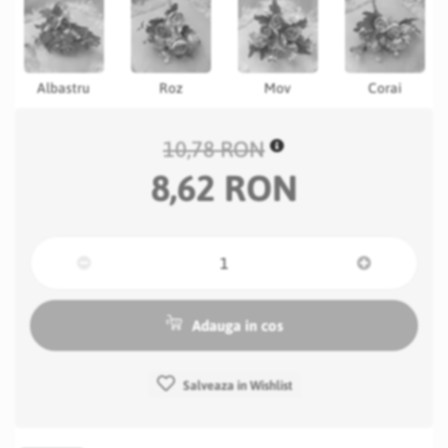
Albastru
Roz
Mov
Corai
10,78 RON
8,62 RON
Adauga in cos
Salveaza in Wishlist