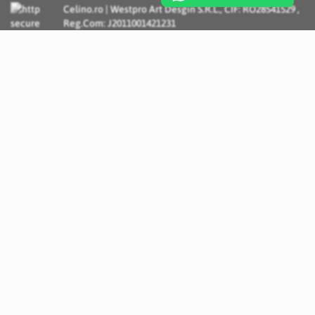
Celino.ro | Westpro Art Desgin S.R.L., CIF: RO28541529 ,
Reg.Com: J2011001421231
Incognito Concept - Solutii si Servicii IT personalizate