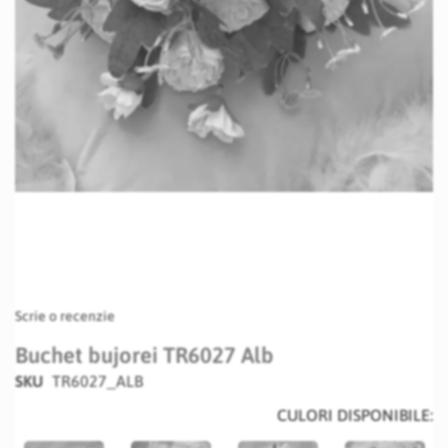
Skip
Scrie o recenzie
to
the
Buchet bujorei TR6027 Alb
beginning
SKU
TR6027_ALB
of
the
CULORI DISPONIBILE:
images
gallery