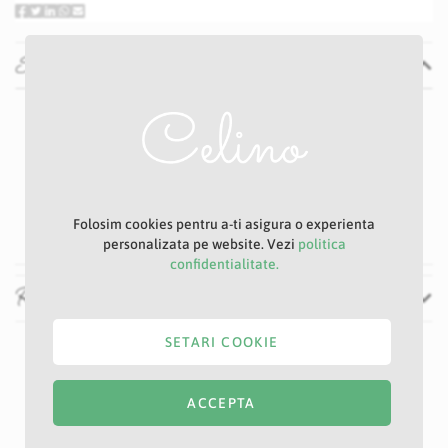
Specificatii
Specificatii
Nu
P22D
Alb
4 cm
20 cm
Folosim cookies pentru a-ti asigura o experienta
personalizata pe website. Vezi
politica
confidentialitate.
Recenzii
SETARI COOKIE
ACCEPTA