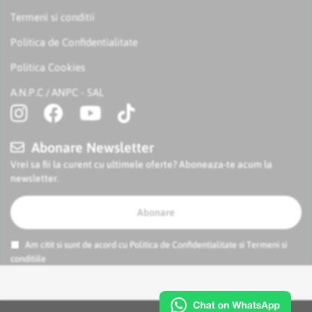
Termeni si conditii
Politica de Confidentialitate
Politica Cookies
A.N.P.C
ANPC - SAL
/
Abonare Newsletter
Vrei sa fii la curent cu ultimele oferte? Aboneaza-te acum la
newsletter.
Abonare
Am citit si sunt de acord cu
Politica de Confidentialitate
si
Termeni si
conditiile