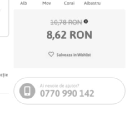
Alb
Mov
Corai
Albastru
e
10,78 RON
8,62 RON
Salveaza in Wishlist
ncție
Ai nevoie de ajutor?
0770 990 142