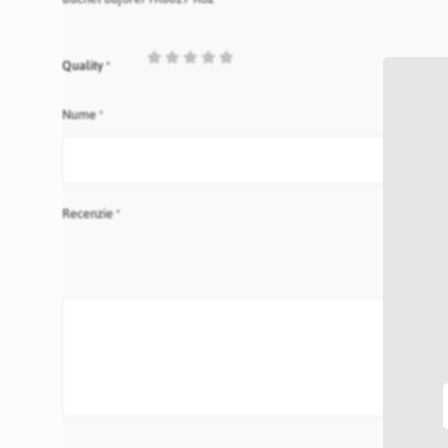
1
2
3
4
5
Quality
star
stars
stars
stars
stars
Nume
Recenzie