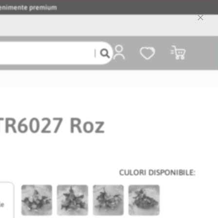
evenimente premium
Close
Cooki
Bar
Coșul meu
 TR6027 Roz
CULORI DISPONIBILE:
le