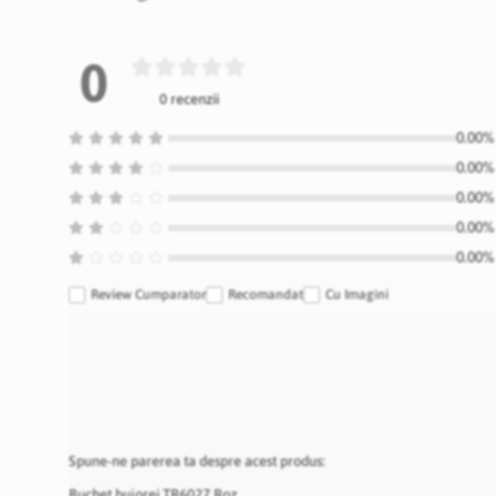
0
0 recenzii
0.00% 
0.00% 
0.00% 
0.00% 
0.00% 
Review Cumparator
Recomandat
Cu Imagini
Spune-ne parerea ta despre acest produs:
Buchet bujorei TR6027 Roz