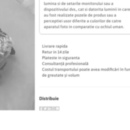
lumina si de setarile monitorului sau a
dispozitivului dvs., cat si datorita luminii in car
au fost realizate pozele de produs sau a
perceptiei usor diferite a culorilor de catre
aparatul foto in comparatie cu ochiul uman.
Livrare rapida
Retur in 14 zile
Plateste in siguranta
Consultanță profesională
Costul transportului poate avea modificări în fu
de greutate și volum
Distribuie