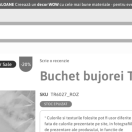
BALOANE
Creează un
decor WOW
cu cele mai bune materiale - pentru 
Scrie o recenzie
 Sale
-20%
Buchet bujorei
SKU
TR6027_ROZ
STOC EPUIZAT
* Culorile si texturile folosite pot fi usor diferite
fata de culorile prezentate pe site, in fotografii
de prezentare ale produsului, in functie de