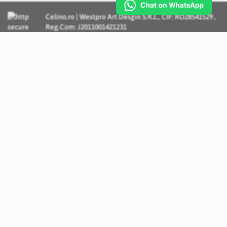
Celino.ro | Westpro Art Desgin S.R.L., CIF: RO28541529 ,
Reg.Com: J2011001421231
Incognito Concept - Solutii si Servicii IT personalizate