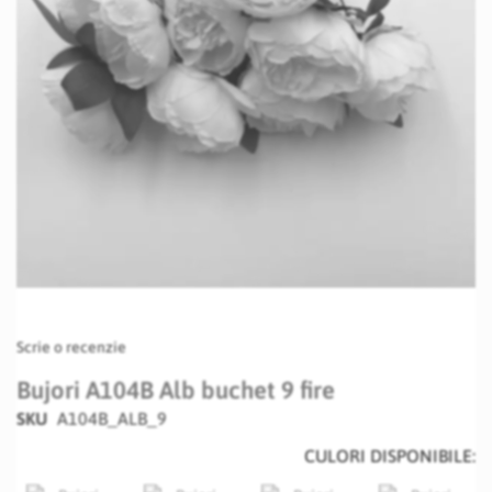
Skip
Scrie o recenzie
to
the
Bujori A104B Alb buchet 9 fire
beginning
SKU
A104B_ALB_9
of
the
CULORI DISPONIBILE:
images
gallery