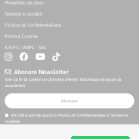
Modalitati de plata
Termeni si conditii
Politica de Confidentialitate
Politica Cookies
A.N.P.C
ANPC - SAL
/
Abonare Newsletter
Vrei sa fii la curent cu ultimele oferte? Aboneaza-te acum la
newsletter.
Abonare
Am citit si sunt de acord cu
Politica de Confidentialitate
si
Termeni si
conditiile