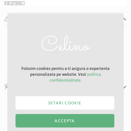
Specificatii
Specificatii
Nu
P26S
Alb
8 cm
52 cm
Folosim cookies pentru a-ti asigura o experienta
personalizata pe website. Vezi
politica
confidentialitate.
Recenzii
SETARI COOKIE
ACCEPTA