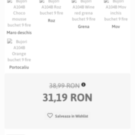
Roz
Grena
Mov
Maro deschis
Portocaliu
38,99 RON
31,19 RON
Salveaza in Wishlist