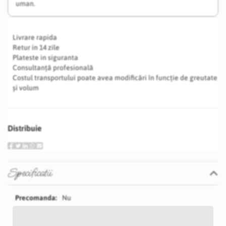
uman.
Livrare rapida
Retur in 14 zile
Plateste in siguranta
Consultanță profesională
Costul transportului poate avea modificări în funcție de greutate
și volum
Distribuie
Specificatii
Specificatii
Nu
P26S
Grena