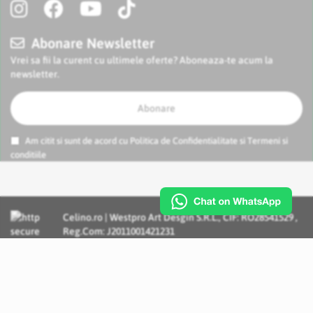
Abonare Newsletter
Vrei sa fii la curent cu ultimele oferte? Aboneaza-te acum la
newsletter.
Abonare
Am citit si sunt de acord cu
Politica de Confidentialitate
si
Termeni si
conditiile
Celino.ro | Westpro Art Desgin S.R.L., CIF: RO28541529 ,
Reg.Com: J2011001421231
Incognito Concept - Solutii si Servicii IT personalizate