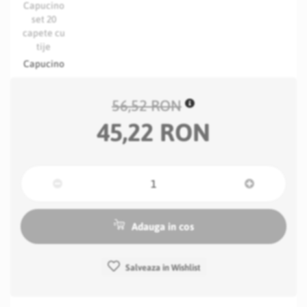
Capucino
56,52 RON
45,22 RON
Adauga in cos
Salveaza in Wishlist