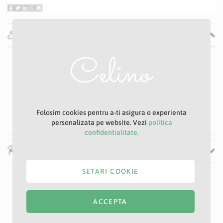
Specificatii
Specificatii
Nu
P16D
Peach
9 cm
20 cm
Folosim cookies pentru a-ti asigura o experienta
personalizata pe website. Vezi
politica
confidentialitate.
Recenzii
SETARI COOKIE
ACCEPTA