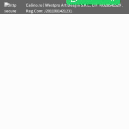
Celino.ro | Westpro Art Desgin S.R.L., CIF: RO28541529 ,
Reg.Com: J2011001421231
Incognito Concept - Solutii si Servicii IT personalizate