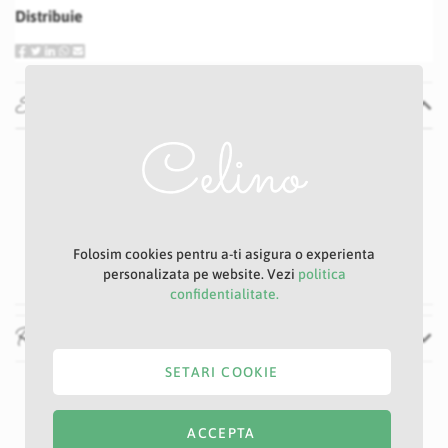
Distribuie
Specificatii
Specificatii
Nu
P16D
Roz
9 cm
Folosim cookies pentru a-ti asigura o experienta
20 cm
personalizata pe website. Vezi
politica
confidentialitate.
Recenzii
SETARI COOKIE
ACCEPTA