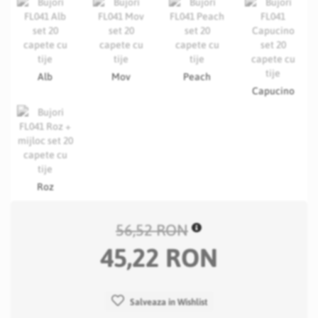
Alb
Mov
Peach
Capucino
Roz
56,52 RON
45,22 RON
Salveaza in Wishlist