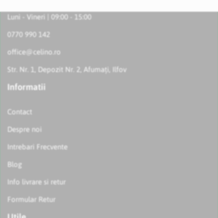
Luni - Vineri | 09:00 - 15:00
0770 990 142
office@celino.ro
Str. Nr. 1, Depozit Nr. 2, Afumați, Ilfov
Informatii
Contact
Despre noi
Intrebari Frecvente
Blog
Info livrare si retur
Formular Retur
Utile