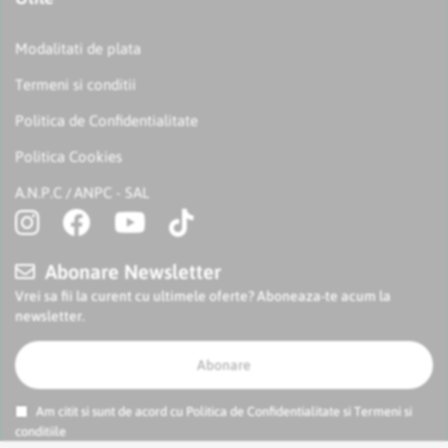
Modalitati de plata
Termeni si conditii
Politica de Confidentialitate
Politica Cookies
A.N.P.C
ANPC - SAL
/
Abonare Newsletter
Vrei sa fii la curent cu ultimele oferte? Aboneaza-te acum la
newsletter.
Abonare
Am citit si sunt de acord cu
Politica de Confidentialitate
si
Termeni si
conditiile