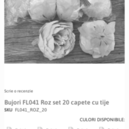
Skip
Scrie o recenzie
to
the
Bujori FL041 Roz set 20 capete cu tije
beginning
SKU
FL041_ROZ_20
of
the
CULORI DISPONIBILE:
images
gallery