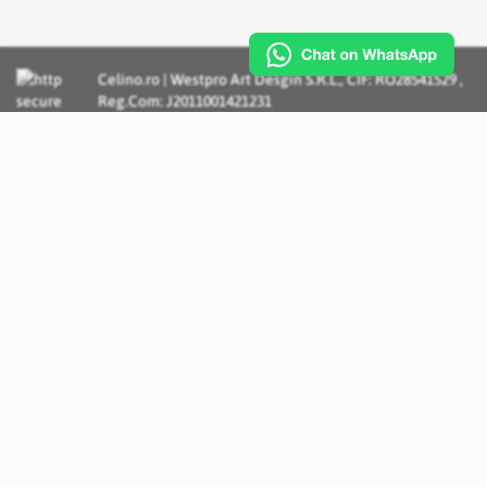
Celino.ro | Westpro Art Desgin S.R.L., CIF: RO28541529 ,
Reg.Com: J2011001421231
Incognito Concept - Solutii si Servicii IT personalizate