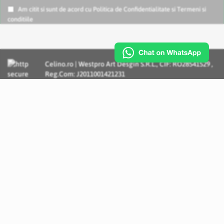
Am citit si sunt de acord cu
Politica de Confidentialitate
si
Termeni si
conditiile
Celino.ro | Westpro Art Desgin S.R.L., CIF: RO28541529 ,
Reg.Com: J2011001421231
Incognito Concept - Solutii si Servicii IT personalizate