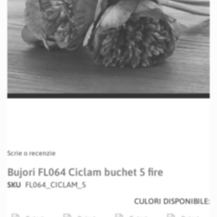
Skip
Scrie o recenzie
to
the
Bujori FL064 Ciclam buchet 5 fire
beginning
SKU
FL064_CICLAM_5
of
the
CULORI DISPONIBILE:
images
gallery