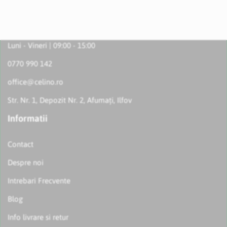
Luni - Vineri | 09:00 - 15:00
0770 990 142
office@celino.ro
Str. Nr. 1, Depozit Nr. 2, Afumați, Ilfov
Informatii
Contact
Despre noi
Intrebari Frecvente
Blog
Info livrare si retur