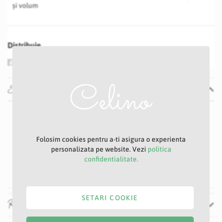
și volum
Distribuie
Specificatii
Specificatii
Nu
P13S
Ciclam
Folosim cookies pentru a-ti asigura o experienta
personalizata pe website. Vezi
politica
10 cm
confidentialitate.
35 cm
SETARI COOKIE
Recenzii