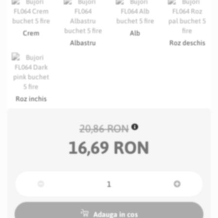
Crem
Alb
Albastru
Roz deschis
Roz inchis
20,86 RON
16,69 RON
Adauga in cos