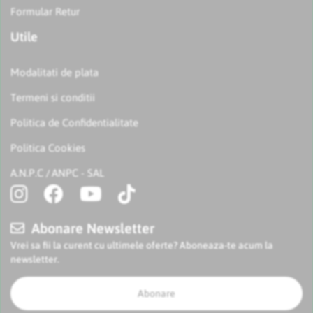
Formular Retur
Utile
Modalitati de plata
Termeni si conditii
Politica de Confidentialitate
Politica Cookies
A.N.P.C
ANPC - SAL
/
Abonare Newsletter
Vrei sa fii la curent cu ultimele oferte? Aboneaza-te acum la
newsletter.
Abonare