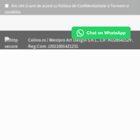
Am citit si sunt de acord cu
Politica de Confidentialitate
si
Termeni si
conditiile
Celino.ro | Westpro Art Desgin S.R.L., CIF: RO28541529 ,
Reg.Com: J2011001421231
Incognito Concept - Solutii si Servicii IT personalizate