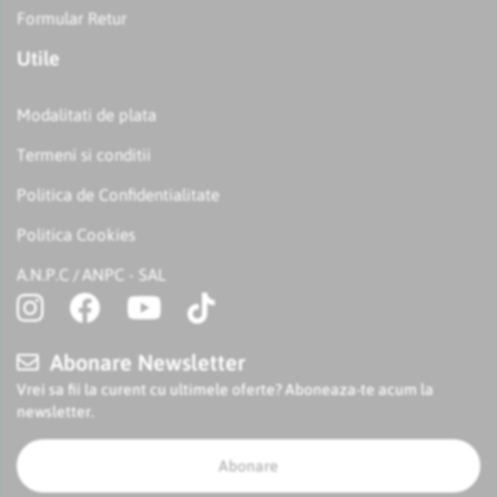
Formular Retur
Utile
Modalitati de plata
Termeni si conditii
Politica de Confidentialitate
Politica Cookies
A.N.P.C
ANPC - SAL
/
Abonare Newsletter
Vrei sa fii la curent cu ultimele oferte? Aboneaza-te acum la
newsletter.
Abonare