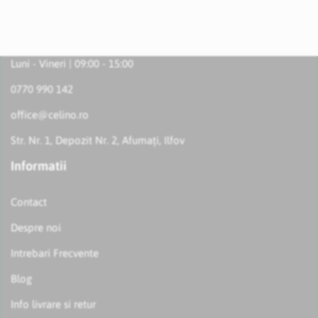
Luni - Vineri | 09:00 - 15:00
0770 990 142
office@celino.ro
Str. Nr. 1, Depozit Nr. 2, Afumați, Ilfov
Informatii
Contact
Despre noi
Intrebari Frecvente
Blog
Info livrare si retur