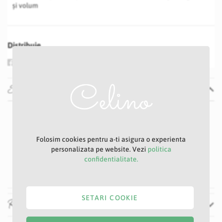
și volum
Distribuie
Specificatii
Specificatii
Nu
P13D
Crem
Folosim cookies pentru a-ti asigura o experienta
personalizata pe website. Vezi
politica
10 cm
confidentialitate.
35 cm
SETARI COOKIE
Recenzii