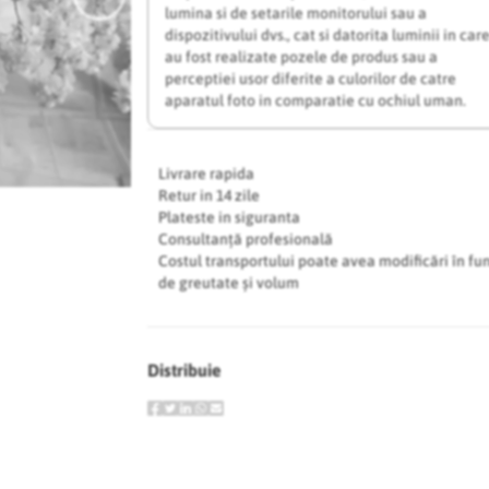
lumina si de setarile monitorului sau a
dispozitivului dvs., cat si datorita luminii in car
au fost realizate pozele de produs sau a
perceptiei usor diferite a culorilor de catre
aparatul foto in comparatie cu ochiul uman.
Livrare rapida
Retur in 14 zile
Plateste in siguranta
Consultanță profesională
Costul transportului poate avea modificări în fu
de greutate și volum
Distribuie