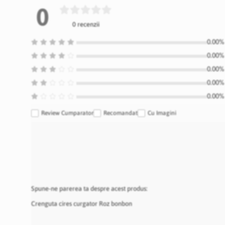
0
0 recenzii
0.00% 
0.00% 
0.00% 
0.00% 
0.00% 
Review Cumparator
Recomandat
Cu Imagini
Spune-ne parerea ta despre acest produs:
Crenguta cires curgator Roz bonbon