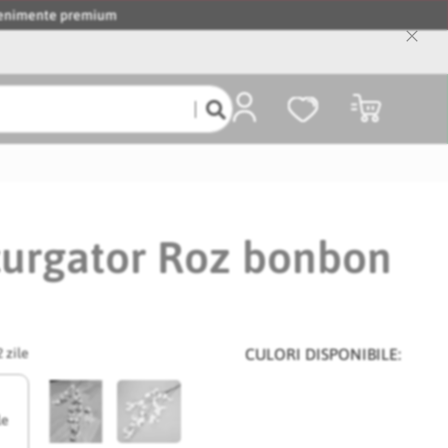
evenimente premium
Close
Cooki
Bar
Coșul meu
curgator Roz bonbon
2 zile
CULORI DISPONIBILE:
le