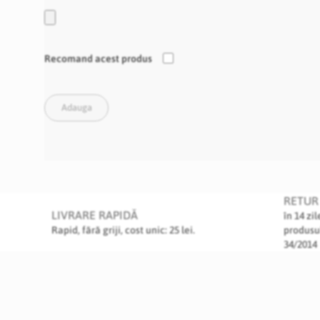
Recomand acest produs
Adauga
RETUR 
LIVRARE RAPIDĂ
în 14 zi
Rapid, fără griji, cost unic: 25 lei.
produsu
34/2014