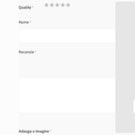
1
2
3
4
5
Quality
star
stars
stars
stars
stars
Nume
Recenzie
Adauga o imagine