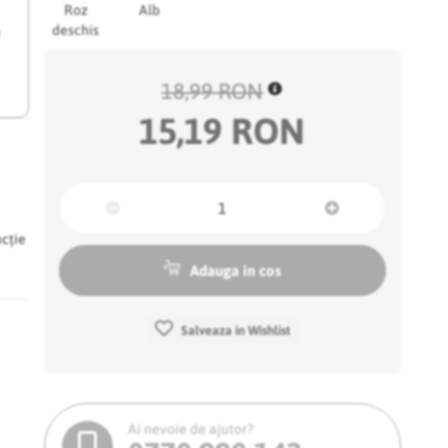
Roz
Alb
deschis
e
18,99 RON
15,19 RON
ncție
Adauga in cos
Salveaza in Wishlist
Ai nevoie de ajutor?