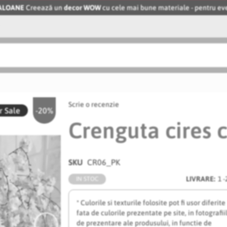
BALOANE
Creează un
decor WOW
cu cele mai bune materiale - pentru 
Scrie o recenzie
 Sale
-20%
Crenguta cires 
SKU
CR06_PK
LIVRARE:
1 -
IN STOC
* Culorile si texturile folosite pot fi usor diferite
fata de culorile prezentate pe site, in fotografii
de prezentare ale produsului, in functie de