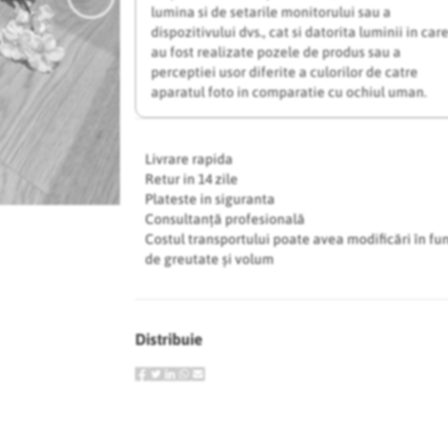
lumina si de setarile monitorului sau a
dispozitivului dvs., cat si datorita luminii in car
au fost realizate pozele de produs sau a
perceptiei usor diferite a culorilor de catre
aparatul foto in comparatie cu ochiul uman.
Livrare rapida
Retur in 14 zile
Plateste in siguranta
Consultanță profesională
Costul transportului poate avea modificări în fu
de greutate și volum
Distribuie