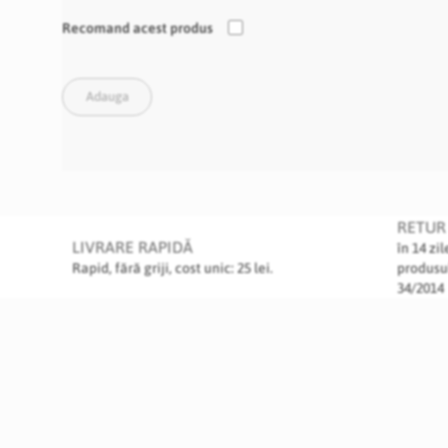
Recomand acest produs
Adauga
RETUR 
LIVRARE RAPIDĂ
în 14 zi
Rapid, fără griji, cost unic: 25 lei.
produsu
34/2014