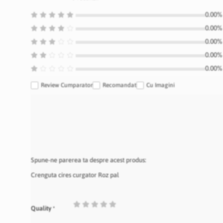
0.00% 
0.00% 
0.00% 
0.00% 
0.00% 
Review Cumparator
Recomandat
Cu Imagini
Spune-ne parerea ta despre acest produs:
Crenguta cires curgator Roz pal
1
2
3
4
5
Quality
star
stars
stars
stars
stars