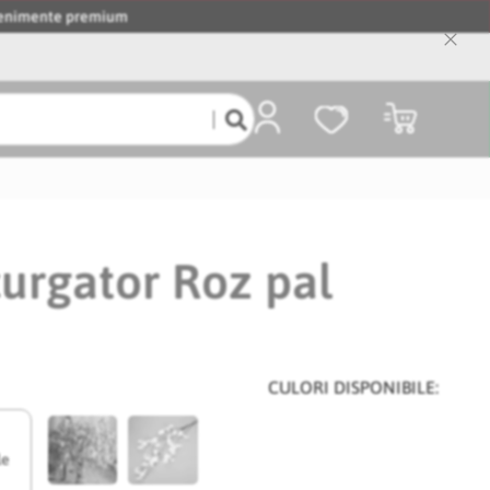
evenimente premium
Close
Cooki
Bar
Coșul meu
curgator Roz pal
CULORI DISPONIBILE:
le