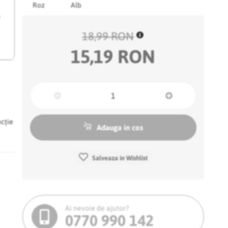
Roz
Alb
e
18,99 RON
15,19 RON
ncție
Adauga in cos
Salveaza in Wishlist
Ai nevoie de ajutor?
0770 990 142