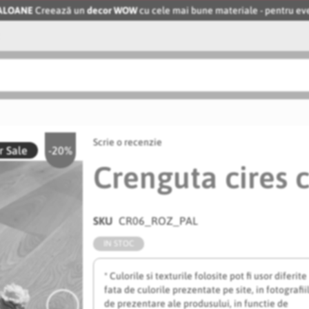
BALOANE
Creează un
decor WOW
cu cele mai bune materiale - pentru 
Scrie o recenzie
 Sale
-20%
Crenguta cires 
SKU
CR06_ROZ_PAL
IN STOC
* Culorile si texturile folosite pot fi usor diferite
fata de culorile prezentate pe site, in fotografii
de prezentare ale produsului, in functie de