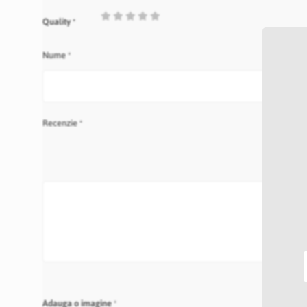
1
2
3
4
5
Quality
star
stars
stars
stars
stars
Nume
Recenzie
Adauga o imagine