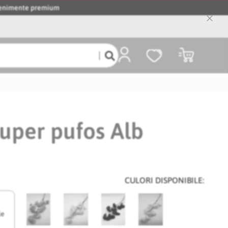
evenimente premium
Close
Cooki
Bar
Coșul meu
super pufos Alb
CULORI DISPONIBILE:
le