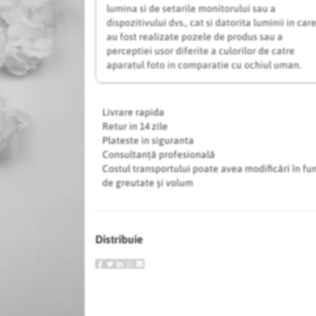
lumina si de setarile monitorului sau a
dispozitivului dvs., cat si datorita luminii in car
au fost realizate pozele de produs sau a
perceptiei usor diferite a culorilor de catre
aparatul foto in comparatie cu ochiul uman.
Livrare rapida
Retur in 14 zile
Plateste in siguranta
Consultanță profesională
Costul transportului poate avea modificări în fu
de greutate și volum
Distribuie