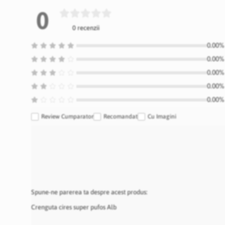
0
0 recenzii
0.00% 
0.00% 
0.00% 
0.00% 
0.00% 
Review Cumparator
Recomandat
Cu Imagini
Spune-ne parerea ta despre acest produs:
Crenguta cires super pufos Alb