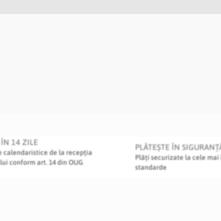
ÎN 14 ZILE
PLĂTEȘTE ÎN SIGURANȚ
le calendaristice de la recepția
Plăți securizate la cele mai 
lui conform art. 14 din OUG
standarde