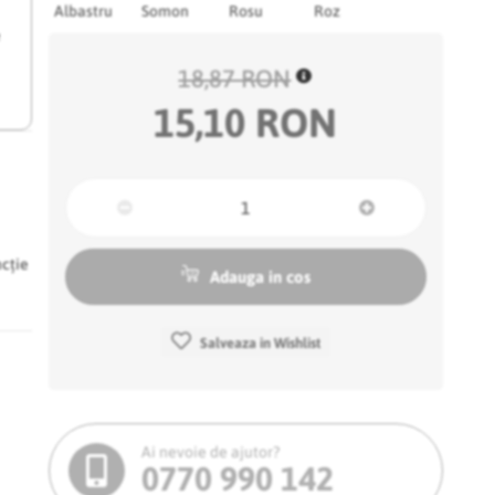
Albastru
Somon
Rosu
Roz
e
18,87 RON
15,10 RON
ncție
Adauga in cos
Salveaza in Wishlist
Ai nevoie de ajutor?
0770 990 142