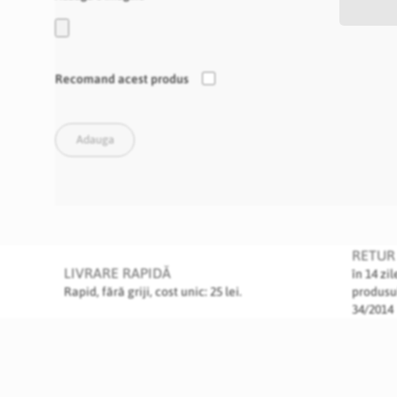
Recomand acest produs
Adauga
RETUR 
LIVRARE RAPIDĂ
în 14 zi
Rapid, fără griji, cost unic: 25 lei.
produsu
34/2014