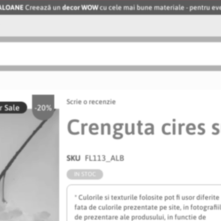
BALOANE
Creează un
decor WOW
cu cele mai bune materiale - pentru 
Scrie o recenzie
 Sale
-20%
Crenguta cires 
SKU
FL113_ALB
IN STOC
* Culorile si texturile folosite pot fi usor diferite
fata de culorile prezentate pe site, in fotografii
de prezentare ale produsului, in functie de