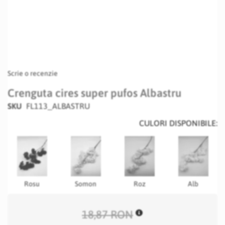
Scrie o recenzie
Crenguta cires super pufos Albastru
SKU
FL113_ALBASTRU
CULORI DISPONIBILE:
Rosu
Somon
Roz
Alb
18,87 RON