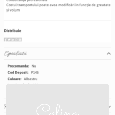
Costul transportului poate avea modificări în funcție de greutate
și volum
Distribuie
Specificatii
Specificatii
Nu
P14S
Albastru
100 cm
Recenzii