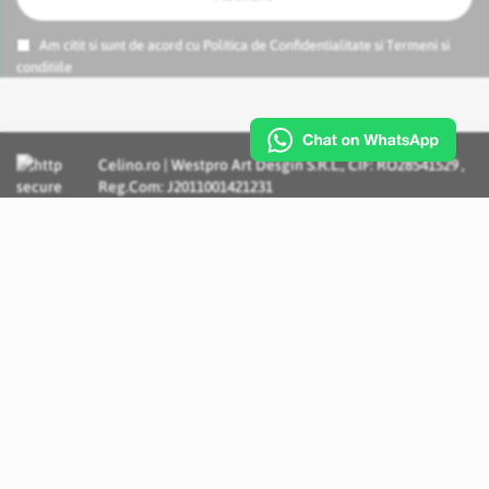
Am citit si sunt de acord cu
Politica de Confidentialitate
si
Termeni si
conditiile
Celino.ro | Westpro Art Desgin S.R.L., CIF: RO28541529 ,
Reg.Com: J2011001421231
Incognito Concept - Solutii si Servicii IT personalizate