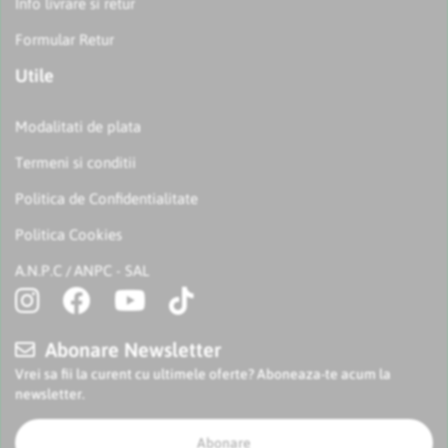
Info livrare si retur
Formular Retur
Utile
Modalitati de plata
Termeni si conditii
Politica de Confidentialitate
Politica Cookies
A.N.P.C
ANPC - SAL
/
Abonare Newsletter
Vrei sa fii la curent cu ultimele oferte? Aboneaza-te acum la
newsletter.
Abonare