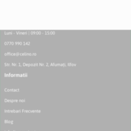
Luni - Vineri | 09:00 - 15:00
0770 990 142
office@celino.ro
Str. Nr. 1, Depozit Nr. 2, Afumați, Ilfov
Informatii
Contact
Despre noi
Intrebari Frecvente
Blog