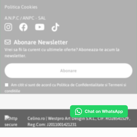
Politica Cookies
A.N.P.C
ANPC - SAL
/
Abonare Newsletter
Vrei sa fii la curent cu ultimele oferte? Aboneaza-te acum la
newsletter.
Abonare
Am citit si sunt de acord cu
Politica de Confidentialitate
si
Termeni si
conditiile
Celino.ro | Westpro Art Desgin S.R.L., CIF: RO28541529 ,
Reg.Com: J2011001421231
Incognito Concept - Solutii si Servicii IT personalizate