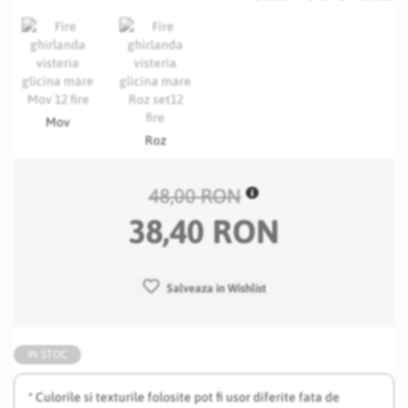
Mov
Roz
48,00 RON
38,40 RON
Salveaza in Wishlist
IN STOC
* Culorile si texturile folosite pot fi usor diferite fata de