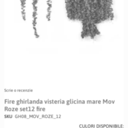
Skip
Scrie o recenzie
to
the
Fire ghirlanda visteria glicina mare Mov
beginning
Roze set12 fire
of
the
SKU
GH08_MOV_ROZE_12
images
CULORI DISPONIBILE:
gallery