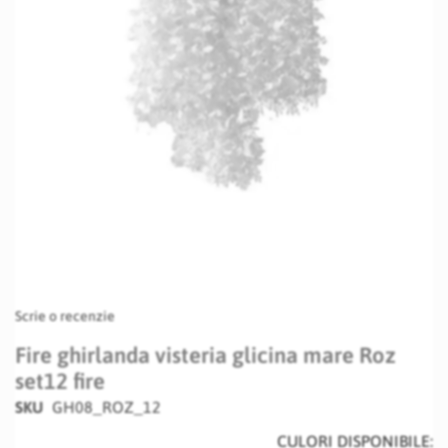
Skip
Scrie o recenzie
to
the
Fire ghirlanda visteria glicina mare Roz
beginning
set12 fire
of
the
SKU
GH08_ROZ_12
images
CULORI DISPONIBILE:
gallery