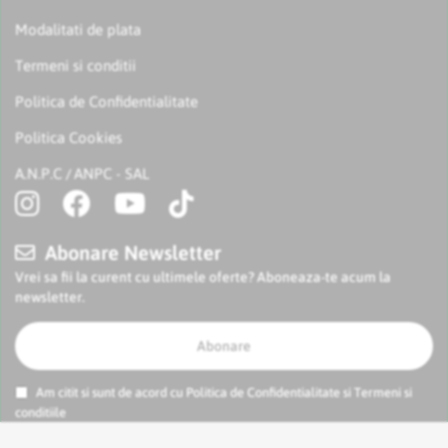
Modalitati de plata
Termeni si conditii
Politica de Confidentialitate
Politica Cookies
A.N.P.C
ANPC - SAL
/
Abonare Newsletter
Vrei sa fii la curent cu ultimele oferte? Aboneaza-te acum la
newsletter.
Abonare
Am citit si sunt de acord cu
Politica de Confidentialitate
si
Termeni si
conditiile