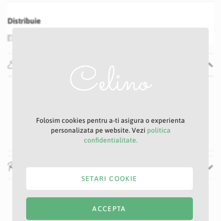
Distribuie
Specificatii
Specificatii
Nu
P5
Roz
Folosim cookies pentru a-ti asigura o experienta
115 cm
personalizata pe website. Vezi
politica
confidentialitate.
Recenzii
SETARI COOKIE
ACCEPTA