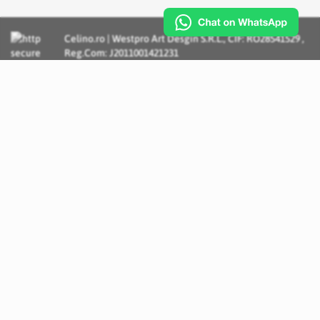
Celino.ro | Westpro Art Desgin S.R.L., CIF: RO28541529 ,
Reg.Com: J2011001421231
Incognito Concept - Solutii si Servicii IT personalizate